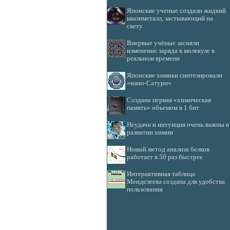
Японские ученые создали жидкий
квазиметалл, застывающий на
свету
Впервые учёные засняли
изменение заряда в молекуле в
реальном времени
Японские химики синтезировали
«нано-Сатурн»
Создана первая «химическая
память» объемом в 1 бит
Неудачи и интуиция очень важны в
развитии химии
Новый метод анализа белков
работает в 50 раз быстрее
Интерактивная таблица
Менделеева создана для удобства
пользования