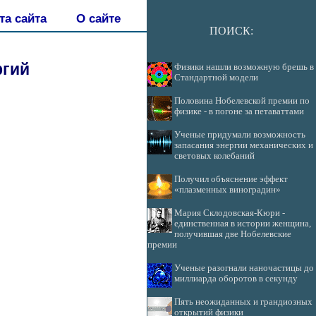
та сайта
О сайте
ПОИСК:
ргий
Физики нашли возможную брешь в
Стандартной модели
Половина Нобелевской премии по
физике - в погоне за петаваттами
Ученые придумали возможность
запасания энергии механических и
световых колебаний
Получил объяснение эффект
«плазменных виноградин»
Мария Склодовская-Кюри -
единственная в истории женщина,
получившая две Нобелевские
премии
Ученые разогнали наночастицы до
миллиарда оборотов в секунду
Пять неожиданных и грандиозных
открытий физики