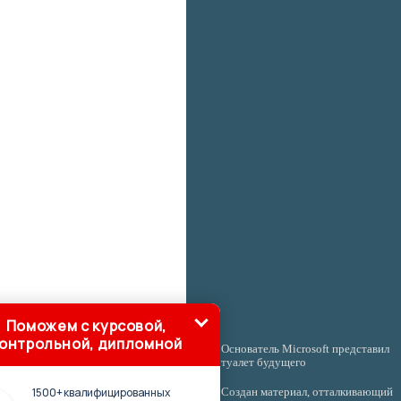
Поможем с курсовой,
онтрольной, дипломной
Основатель Microsoft представил
туалет будущего
1500+ квалифицированных
Создан материал, отталкивающий