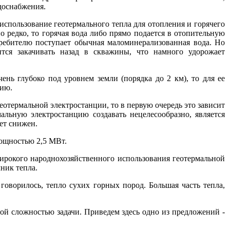
доснабжения.
 использование геотермального тепла для отопления и горячего
о редко, то горячая вода либо прямо подается в отопительную
требителю поступает обычная маломинерализованная вода. Но
тся закачивать назад в скважины, что намного удорожает
чень глубоко под уровнем земли (порядка до 2 км), то для ее
цию.
геотермальной электростанции, то в первую очередь это зависит
альную электростанцию создавать нецелесообразно, является
ет снижен.
мощностью 2,5 МВт.
ирокого народнохозяйственного использования геотермальной
ник тепла.
говорилось, тепло сухих горных пород. Большая часть тепла,
ой сложностью задачи. Приведем здесь одно из предложений -