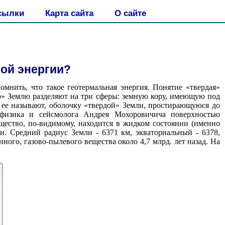
сылки
Карта сайта
О сайте
ной энергии?
мнить, что такое геотермальная энергия. Понятие «твердая»
ю» Землю разделяют на три сферы: земную кору, имеющую под
к ее называют, оболочку «твердой» Земли, простирающуюся до
офизика и сейсмолога Андрея Мохоровичича поверхностью
ещество, по-видимому, находится в жидком состоянии (именно
ли. Средний радиус Земли - 6371 км, экваториальный - 6378,
ого, газово-пылевого вещества около 4,7 млрд. лет назад. На