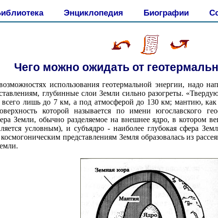
иблиотека
Энциклопедия
Биографии
С
Чего можно ожидать от геотермаль
озможностях использования геотермальной энергии, надо напо
ставлениям, глубинные слои Земли сильно разогреты. «Тверду
всего лишь до 7 км, а под атмосферой до 130 км; мантию, ка
оверхность которой называется по имени югославского ге
ера Земли, обычно разделяемое на внешнее ядро, в котором в
ляется условным), и субъядро - наиболее глубокая сфера Зем
космогоническим представлениям Земля образовалась из рассеянн
Земли.