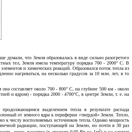
ше думали, что Земля образовалась в виде сильно разогретого
итных тел, Земля имела температуру порядка 700 - 2000° С. В
х элементов и химических реакций. Образовался поток тепла из
нно нагреваться, на несколько градусов за 10 млн. лет, в то
она составляет около 700 - 800° С, на глубине 500 км - около
ией и ядром) - порядка 2000 - 4700°С, в центре Земли, т. е. на
 продолжающимся выделением тепла в результате распада
вленный от земного ядра к периферии «твердой» Земли. Тепло,
но к числу восполняемых источников тепла. Однако мощность
лнечной радиации, поступающей на Землю, но почти в 30 раз
2