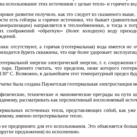
на использование этих источников с целью тепло- и горячего во
рокое развитие получило, как это следует из сказанного выше,
сти есть гейзеры и горячие источники, что бывает сравнительн
 минерализации) направляется в теплообменники, и тогда к по
ких соображений «обратную» (более холодную) воду приходи
ждений.
ки отсутствуют, а горячая (геотермальная) вода имеется не о
риходится бурить скважины, что еще более удорожает эксплуата
еотермальной энергии электрической энергии, т. е. сооружения 
пара. Принято считать, что пределом, ниже которого геотерм
 130° С. Возможно, в дальнейшем этот температурный предел буд
мчатке была создана Паужетская геотермальная электростанция 
физические, технические и экономические преграды на пути ш
-видимому, рассматривать как перспективный восполняемый источ
термальных источниках тепла, представляющих собой, как уже 
димому, именно петротермальное тепло.
 не предпринято для его использования. Это объясняется больш
и другие предложения) по исполнению.