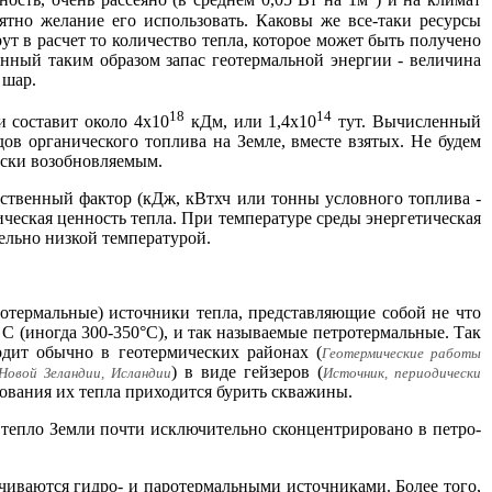
ость, очень рассеяно (в среднем 0,05 Вт на 1м
) и на климат
ятно желание его использовать. Каковы же все-таки ресурсы
т в расчет то количество тепла, которое может быть получено
нный таким образом запас геотермальной энергии - величина
 шар.
18
14
и составит около 4х10
кДм, или 1,4х10
тут. Вычисленный
ов органического топлива на Земле, вместе взятых. Не будем
ески возобновляемым.
чественный фактор (кДж, кВтхч или тонны условного топлива -
ическая ценность тепла. При температуре среды энергетическая
тельно низкой температурой.
отермальные) источники тепла, представляющие собой не что
 С (иногда 300-350°С), и так называемые петротермальные. Так
одит обычно в геотермических районах (
Геотермические работы
) в виде гейзеров (
Новой Зеландии, Исландии
Источник, периодически
зования их тепла приходится бурить скважины.
 тепло Земли почти исключительно сконцентрировано в петро-
чиваются гидро- и паротермальными источниками. Более того,