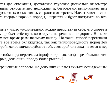
тся две скважины, достаточно глубокие (несколько километр
задачи относительно несложная и, безусловно, выполнимая: и
пускаемых в скважины, сверлятся отверстия. Идея заключается в 
рез твердые горячие породы, нагреется и будет поступать во вт
пыту, чисто умозрительно, можно представить себе, что скорее 
, пробьет себе путь во вторую, нагревшись по дороге. Но как
му все время размываемому каналу. Но такой способ перетека
ут все время охлаждаться, так как теплопроводность пород Зе
рой, малоотличающейся от той, с которой она закачивается в пе
чтобы вода перетекала (профильтровывалась) через большое чис
зрыв, делающий породу более рыхлой?
ерешенные вопросы. Но дело никак нельзя считать безнадежным