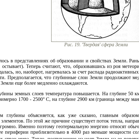
Рис. 19. 'Твердая' сфера Земли
ось в представлениях об образовании и свойствах Земли. Рань
и остывает). Теперь считают, что, образовавшись из роя метеор
алась, но, наоборот, нагревалась за счет распада радиоактивны
ти. Предполагается, что глубинные слои Земли продолжают медле
и Земли еще более медленно охлаждаются.
убины земных слоев температура повышается. На глубине 50 км 
римерно 1700 - 2500° С, на глубине 2900 км (граница между мант
м глубины объясняется, как уже сказано, главным образом
элементов. По этой же причине существует поток тепла, напра
 огромно. Именно поэтому геотермальную энергию относят обыч
 ее периферии приблизительно в 4000 раз меньше мощности со