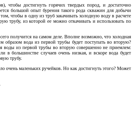
ов), чтобы достигнуть горячих твердых пород, и достаточно
меется большой опыт бурения такого рода скважин для добычи
том, чтобы в одну из труб закачивать холодную воду в расчете
орую трубу, из которой ее можно откачивать и использовать по
всего получится на самом деле. Вполне возможно, что холодная
им образом вода из первой трубы будет поступать во вторую?
ния воды из первой трубы во вторую совершенно не приемлем:
мли в большинстве случаев очень низкая, и вскоре вода будет
рвую трубу.
ло очень маленьких ручейков. Но как достигнуть этого? Может
.