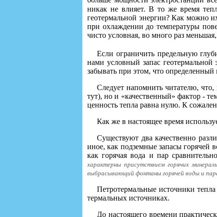
больше мощности электростанций всех
никак не влияет. В то же время теп
геотермальной энергии? Как можно их
при охлаждении до температуры пове
чисто условная, во много раз меньшая
Если ограничить предельную глуби
нами условный запас геотермальной э
забывать при этом, что определенный
Следует напомнить читателю, что, 
тут), но и «качественный» фактор - т
ценность тепла равна нулю. К сожален
Как же в настоящее время использу
Существуют два качественно разли
иное, как подземные запасы горячей в
как горячая вода и пар сравнительн
характерны присутствием горячих минераль
выбрасывающий фонтаны горячей воды и пара н
Петротермальные источники тепла 
термальных источниках.
До настоящего времени практическ