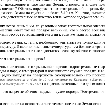
 стран мира. Тепло, поступающее из недр Земли на ее поверхн
ло, накопленное в ядре мантии Земли, огромно, и вполне пон
 оценить? Обычно, определяя запас геотермальной энергии, беру
рхности Земли на глубине не более 5-10 км. Конечно, вычисле
, чем действительное количество тепла, которое содержит земной
ну всего лишь 5 км, то условный запас геотермальной энерги
нергии имеет тот же порядок величины, что и ресурс всех вид
 нами ресурс геотермальной энергии к тому же является практич
говоря о запасах тепла, необходимо учитывать не только коли
емпературу. Известно, чем выше температура, тем больше энергет
ию, геотермальная теплота достается человеку обычно с относи
ется геотермальная энергия?
чных источника геотермальной энергии: гидротермальные (пар
оды и пара, с температурой в большинстве случаев порядка 100°
о редко выходят на поверхность самопроизвольно (это происх
ных растворов на глубине до 10 км.), например на Камчатке, в Японии, 
) и горячих источников, то для исполь
а высоту до 20 - 40 м и боле.
- это нагретые обычно твердые и сухие породы. Геотермальное
и все попытки использовать геотермальное тепло Земли ограни