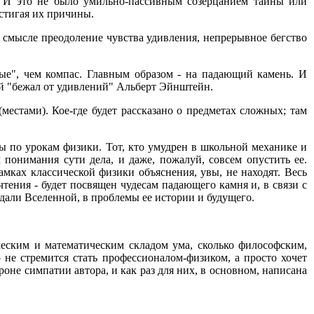
. И это не было умильно-пассивным созерцанием тайны или
стигая их причины.
 смысле преодоление чувства удивления, непрерывное бегство
ые", чем компас. Главным образом - на падающий камень. И
й "бежал от удивлений" Альберт Эйнштейн.
местами). Кое-где будет рассказано о предметах сложных; там
мы по урокам физики. Тот, кто умудрен в школьной механике и
 понимания сути дела, и даже, пожалуй, совсем опустить ее.
амках классической физики объяснения, увы, не находят. Весь
тения - будет посвящен чудесам падающего камня и, в связи с
 дали Вселенной, в проблемы ее истории и будущего.
ческим и математическим складом ума, сколько философским,
о не стремится стать профессионалом-физиком, а просто хочет
роне симпатии автора, и как раз для них, в основном, написана