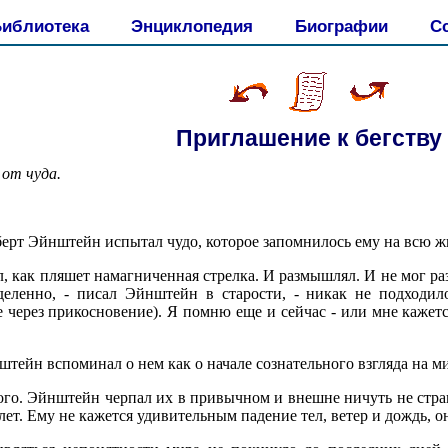
иблиотека
Энциклопедия
Биографии
С
Приглашение к бегству
 от чуда.
берт Эйнштейн испытал чудо, которое запомнилось ему на всю жи
как пляшет намагниченная стрелка. И размышлял. И не мог разг
еделенно, - писал Эйнштейн в старости, - никак не подходи
через прикосновение). Я помню еще и сейчас - или мне кажется
тейн вспоминал о нем как о начале сознательного взгляда на м
го. Эйнштейн черпал их в привычном и внешне ничуть не странн
лет. Ему не кажется удивительным падение тел, ветер и дождь, он