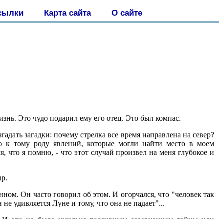
сылки
Карта сайта
О сайте
знь. Это чудо подарил ему его отец. Это был компас.
адать загадки: почему стрелка все время направлена на север?
ло к тому роду явлений, которые могли найти место в моем
, что я помню, - что этот случай произвел на меня глубокое и
ир.
ом. Он часто говорил об этом. И огорчался, что "человек так
 не удивляется Луне и тому, что она не падает"...