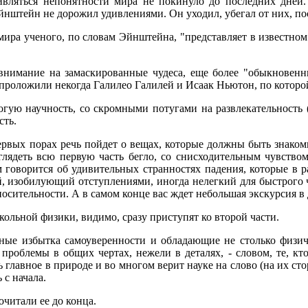
вляться непонятности мира не покинуло до последних дней
йнштейн не дорожил удивлениями. Он уходил, убегал от них, по
мира ученого, по словам Эйнштейна, "представляет в известном
нимание на замаскированные чудеса, еще более "обыкновенн
проложили некогда Галилео Галилей и Исаак Ньютон, по которо
огую научность, со скромными потугами на развлекательность (
сть.
первых порах речь пойдет о вещах, которые должны быть знако
лядеть всю первую часть бегло, со снисходительным чувством
ам говорится об удивительных странностях падения, которые в р
, изобилующий отступлениями, иногда нелегкий для быстрого ч
осительности. А в самом конце вас ждет небольшая экскурсия в
кольной физики, видимо, сразу приступят ко второй части.
енные избытка самоуверенности и обладающие не столько физи
проблемы в общих чертах, нежели в деталях, - словом, те, кт
 главное в природе и во многом верит науке на слово (на их сто
 с начала.
очитали ее до конца.