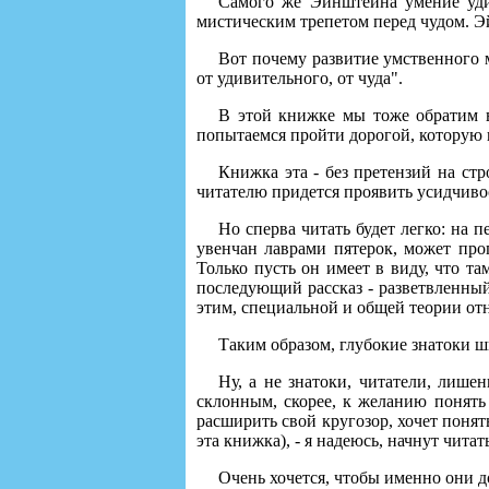
Самого же Эйнштейна умение уди
мистическим трепетом перед чудом. Э
Вот почему развитие умственного 
от удивительного, от чуда".
В этой книжке мы тоже обратим в
попытаемся пройти дорогой, которую 
Книжка эта - без претензий на стр
читателю придется проявить усидчиво
Но сперва читать будет легко: на 
увенчан лаврами пятерок, может прог
Только пусть он имеет в виду, что т
последующий рассказ - разветвленный
этим, специальной и общей теории отн
Таким образом, глубокие знатоки ш
Ну, а не знатоки, читатели, лиш
склонным, скорее, к желанию понять 
расширить свой кругозор, хочет понять
эта книжка), - я надеюсь, начнут читать
Очень хочется, чтобы именно они д