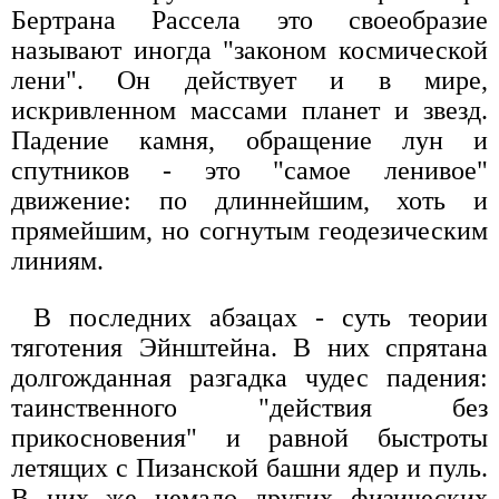
Бертрана Рассела это своеобразие
называют иногда "законом космической
лени". Он действует и в мире,
искривленном массами планет и звезд.
Падение камня, обращение лун и
спутников - это "самое ленивое"
движение: по длиннейшим, хоть и
прямейшим, но согнутым геодезическим
линиям.
В последних абзацах - суть теории
тяготения Эйнштейна. В них спрятана
долгожданная разгадка чудес падения:
таинственного "действия без
прикосновения" и равной быстроты
летящих с Пизанской башни ядер и пуль.
В них же немало других физических