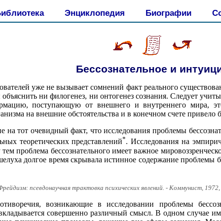
иблиотека
Энциклопедия
Биографии
С
Бессознательное и интуиц
ователей уже не вызывает сомнений факт реального существован
ы объяснить ни филогенез, ни онтогенез сознания. Следует учиты
рмацию, поступающую от внешнего и внутреннего мира, эт
низма на внешние обстоятельства и в конечном счете привело б
е на тот очевидный факт, что исследования проблемы бессозна
*
ьных теоретических представлений
. Исследования на эмпирич
 тем проблема бессознательного имеет важное мировоззренческо
елуха долгое время скрывала истинное содержание проблемы бе
Фрейдизм: псевдонаучная трактовка психических явлений. - Коммунист, 1972,
отиворечия, возникающие в исследовании проблемы бессозн
 вкладывается совершенно различный смысл. В одном случае и