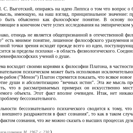
. С. Выготский, опираясь на идею Липпса о том что вопрос о б
мысль, имеющую, на наш взгляд, принципиальное значение: п
жно быть объяснено как
философское
понятие. В основу пос
яющие в конечном счете успех исследования на эмпирическом 
днако, отнюдь не является общепризнанной в отечественной фи
ое" есть мнимое понятие, лишенное философского уразумения
ной точки зрения исходят прежде всего из идеи, постулирующ
сится за пределы психики - в область физиологического. Соедин
ревнефилософских учений о душе.
ма восходит своими корнями к философии Платона, в частности
сознательном психическом может быть исполкован исключитель
ом-рабом ("Менон") Платон стремится показать, что всякое нов
тие души и абсолютизацию "вечных истин". Эта же мысль про
ть, что в рассматриваемых примерах он искусственно мисти
уемого объекта. Этот факт вполне очевиден. Итак, нет никак
роблему бессознательного.
льности бессознательного психического сводится к тому, чт
внешнего раздражителя в факт сознания", то как в таком случ
 фактом сознания, что же можно сказать о высших процессах ду
)
 сознания. М., 1967, с. 230.