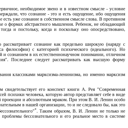
ервичное, необходимое звено и в известном смысле - условие
тверждали, что сознание - это и есть ощущение, ибо ощущения
е есть уже сознание в собственном смысле слова. В противном
уже о формах абстрактного мышления. Ребенок, не обладающий
огда и постольку, когда и поскольку оно опосредствовано,
но рассматривает сознание как предельно широкую (наряду с
а философии) с категорией психического (идеального). Но
кой и сознанием в их естественнонаучном понимании, отличном
ния". Последнее следует рассматривать как высшую форму
ования классиками марксизма-ленинизма, но именно марксизм
м свидетельствует его конспект книги А. Рея "Современная
сей психики человека, которую автор представляет себе в виде
й проекции и абсолютным мраком. При этом В. И. Ленин особо
ательным в нашей организации, то и не следовало бы, как это
*
бессознательного"
. Таким образом, В. И. Ленин не только не
 проблемы бессознательного и его реальное место в системе