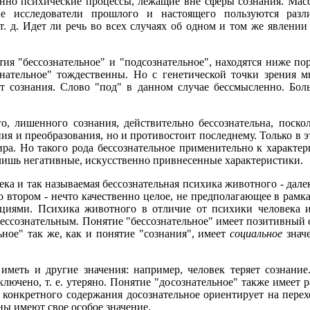
венно психические процессы, лежащие вне сферы сознания. Мас
 исследователи прошлого и настоящего пользуются различн
 т. д. Идет ли речь во всех случаях об одном и том же явле
ия "бессознательное" и "подсознательное", находятся ниже по
знательное" тождественны. Но с генетической точки зрения 
ет сознания. Слово "под" в данном случае бессмысленно. Бо
, лишенного сознания, действительно бессознательна, поскол
ия и преобразования, но и противостоит последнему. Только в э
ира. Но такого рода бессознательное применительно к характе
 лишь негативные, искусственно привнесенные характеристики.
ека и так называемая бессознательная психика животного - далек
 втором - нечто качественно целое, не предполагающее в рамк
иями. Психика животного в отличие от психики человека им
 бессознательным. Понятие "бессознательное" имеет позитивный 
ьное" так же, как и понятие "сознания", имеет
социальное
значе
иметь и другие значения: например, человек теряет сознание
ключено, т. е. утеряно. Понятие "досознательное" также имеет 
я конкретного содержания досознательное ориентирует на перех
ы имеют свое особое значение.