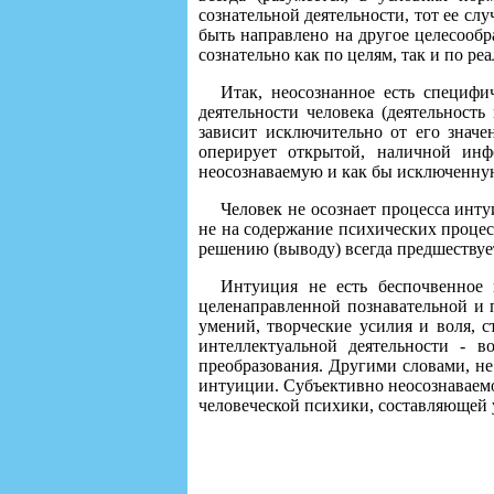
сознательной деятельности, тот ее сл
быть направлено на другое целесообр
сознательно как по целям, так и по ре
Итак, неосознанное есть специфи
деятельности человека (деятельность
зависит исключительно от его значе
оперирует открытой, наличной инф
неосознаваемую и как бы исключенну
Человек не осознает процесса инту
не на содержание психических проце
решению (выводу) всегда предшествует
Интуиция не есть беспочвенное н
целенаправленной познавательной и п
умений, творческие усилия и воля, с
интеллектуальной деятельности - 
преобразования. Другими словами, не
интуиции. Субъективно неосознаваемо
человеческой психики, составляющей 