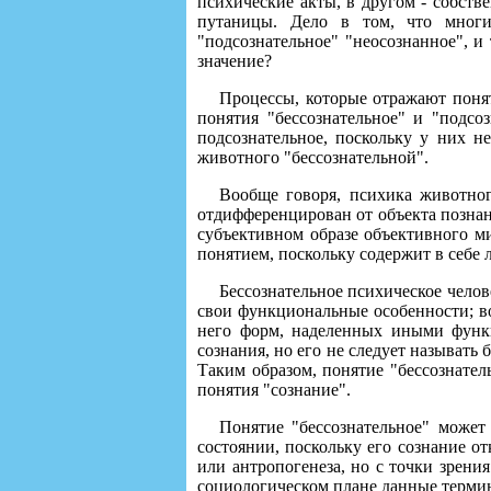
психические акты, в другом - собст
путаницы. Дело в том, что многие
"подсознательное" "неосознанное", и
значение?
Процессы, которые отражают понят
понятия "бессознательное" и "подсо
подсознательное, поскольку у них н
животного "бессознательной".
Вообще говоря, психика животного
отдифференцирован от объекта познан
субъективном образе объективного м
понятием, поскольку содержит в себе
Бессознательное психическое челов
свои функциональные особенности; во
него форм, наделенных иными функц
сознания, но его не следует называть
Таким образом, понятие "бессознател
понятия "сознание".
Понятие "бессознательное" может 
состоянии, поскольку его сознание от
или антропогенеза, но с точки зрени
социологическом плане данные термин