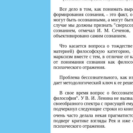
Все дело в том, как понимать выр
формирования сознания, - это факт, 
могут быть осознанными, а могут быт
случае мы должны признать "сверхсоз
сознанием, отмечал И. М. Сеченов,
объективировано самим сознанием.
Что касается вопроса о тождеств
материей) философскую категорию, 
марксизм вместе с тем, в отличие от
от понимания сознания как филосо
психического отражения.
Проблема бессознательного, как 
дает методологический ключ к ее реш
В свое время вопрос о бессознат
философия". У В. И. Ленина не вызвал
своеобразного спектра с присущей ем
подчеркнул следующие строки из книг
очень часто делала некая прагматист
подверг критике взгляды Рея и иже 
психического отражения.