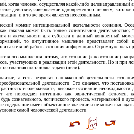
учай, когда человек, осуществляя какой-либо целенаправленный а
азное действие, совершаемое одновременно с первым, которое 
ализации, и в то же время является неосознанным.
ческий момент интенциональной деятельности сознания. Осо
 как таковая может быть только сознательной деятельностью; 
ния и актуальности для субъекта в данный конкретный момен
ормацией, то интуитивное мышление представляет собой 
ю из активной работы сознания информацию. Огромную роль пр
итивного мышления потому, что сознание (как осознание) напра
ссов, участвующих в реализации этой деятельности. Но и при
 осознанная постановка задачи (цели).
аитие, а есть результат напряженной деятельности сознани
реобразовательной деятельности. Это означает, что постановк
трастность и одержимость, высокое осознание необходимости 
вот что порождает интуицию как эвристический феномен, 
 будь сознательного, логического процесса, материальной и ду
е содержание имеет объективное значение и не может выпадать
условие самой человеческой деятельности.