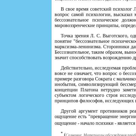
В свое время советский психолог Л
вопрос самой психологии, высказал 
бессознательное психическое дол
мировоззренческие принципы, определ
Точка зрения Л. С. Выготского, о
понятие "бессознательное психическ
марксизма-ленинизма. Сторонники дан
Бессознательное, таким образом, выно
значит способствовать возрождению д
Действительно, исследуемая пробле
вовсе не означает, что вопрос о бес
примере разговора Сократа с мальчик
инобытия, символизирующий бессмер
концепции Платона нетрудно замети
субъектом логического строя исслед
принципов философов, исследующих п
Другой аргумент противников реа
ощущение есть "превращение энергии 
ощущение - начало психики - является
*
(
Сознание. Материалы обсуждения проблем