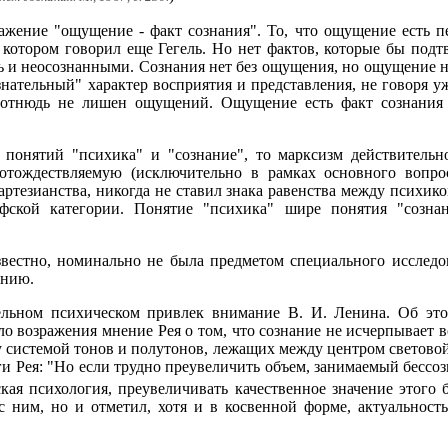
ажение "ощущение - факт сознания". То, что ощущение есть п
о котором говорил еще Гегель. Но нет фактов, которые бы под
ь и неосознанными. Сознания нет без ощущения, но ощущение н
нательный" характер восприятия и представления, не говоря 
 отнюдь не лишен ощущений. Ощущение есть факт сознания т
е понятий "психика" и "сознание", то марксизм действитель
отождествляемую (исключительно в рамках основного вопрос
 картезианства, никогда не ставил знака равенства между психи
фской категории. Понятие "психика" шире понятия "созна
известно, номинально не была предметом специального исслед
ению.
ельном психическом привлек внимание В. И. Ленина. Об это
о возражения мнение Рея о том, что сознание не исчерпывает в
у системой тонов и полутонов, лежащих между центром светово
и Рея: "Но если трудно преувеличить объем, занимаемый бессозн
ская психология, преувеличивать качественное значение этого 
с ним, но и отметил, хотя и в косвенной форме, актуальность