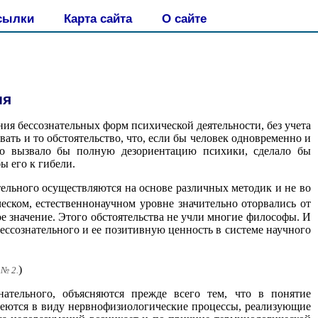
сылки
Карта сайта
О сайте
ия
ия бессознательных форм психической деятельности, без учета
вать и то обстоятельство, что, если бы человек одновременно и
о вызвало бы полную дезориентацию психики, сделало бы
ы его к гибели.
тельного осуществляются на основе различных методик и не во
еском, естественнонаучном уровне значительно оторвались от
е значение. Этого обстоятельства не учли многие философы. И
ссознательного и ее позитивную ценность в системе научного
)
 № 2.
ательного, объясняются прежде всего тем, что в понятие
меются в виду нервнофизиологические процессы, реализующие