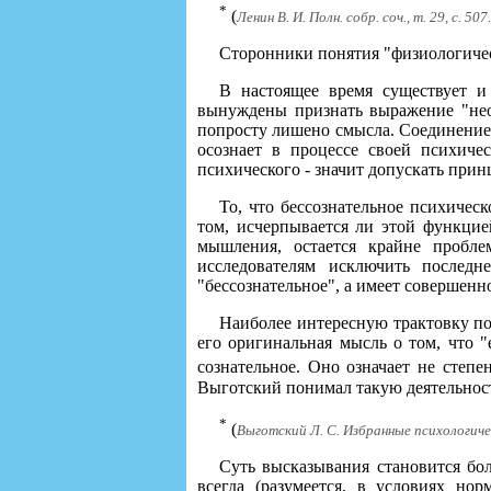
*
(
Ленин В. И. Полн. собр. соч., т. 29, с. 507.
Сторонники понятия "физиологичес
В настоящее время существует и 
вынуждены признать выражение "нео
попросту лишено смысла. Соединение 
осознает в процессе своей психиче
психического - значит допускать при
То, что бессознательное психиче
том, исчерпывается ли этой функцие
мышления, остается крайне пробле
исследователям исключить последн
"бессознательное", а имеет совершенн
Наиболее интересную трактовку по
его оригинальная мысль о том, что "
сознательное. Оно означает не степе
Выготский понимал такую деятельность
*
(
Выготский Л. С. Избранные психологическ
Суть высказывания становится боле
всегда (разумеется, в условиях но