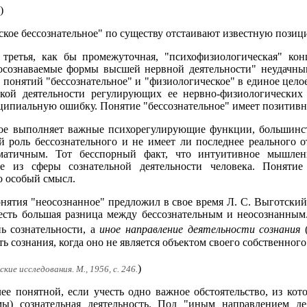
)
кое бессознательное" по существу отстаивают известную пози
третья, как бы промежуточная, "психофизиологическая" кон
сознаваемые формы высшей нервной деятельности" неудачным.
понятий "бессознательное" и "физиологическое" в единое целое
ской деятельности регулирующих ее нервно-физиологических
нципиальную ошибку. Понятие "бессознательное" имеет позити
ское выполняет важные психорегулирующие функции, большинс
й роль бессознательного и не имеет ли последнее реального
матичным. Тот бесспорный факт, что интуитивное мышлен
ее из сферы сознательной деятельности человека. Понятие
о особый смысл.
нятия "неосознанное" предложил в свое время Л. С. Выготский
есть большая разница между бессознательным и неосознанным.
нь сознательности, а
иное направление деятельности сознания
(
 сознания, когда оно не является объектом своего собственного
)
ие исследования. М., 1956, с. 246.
е понятной, если учесть одно важное обстоятельство, из котор
рмы) сознательная деятельность. Под "иным направлением д