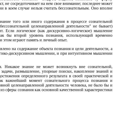
кт, не сосредоточивает на нем свое внимание; последнее может
ни в коем случае нельзя считать бессознательным. Оно вполне
знание того или иного содержания в процессе сознательной
"бессознательной целенаправленной деятельности" не бывает)
т. Если логическое (как дискурсивно-логическое) мышление
как бы второй уровень познания, использующий временно
и этом играют память и личный опыт.
влено на содержание объекта познания и цели деятельности, а
 логико-дискурсивном мышлении, и при интуитивном мышлении
я. Никакое знание не может возникнуть вне сознательной,
а задачи, размышление, упорные поиски, накопление знаний и
достижения определенного результата в своей практической и
как важнейший момент сознательного процесса познания и
ховной целенаправленной деятельности человека, не было бы и
 из сферы сознания как основной качественной характеристики