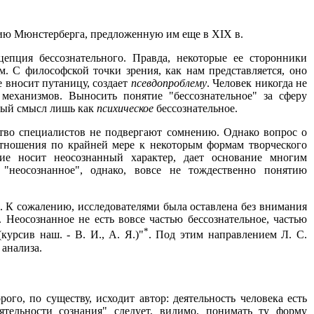
цию Мюнстерберга, предложенную им еще в XIX в.
цепция бессознательного. Правда, некоторые ее сторонники
 С философской точки зрения, как нам представляется, оно
 вносит путаницу, создает
псевдопроблему
. Человек никогда не
 механизмов. Выносить понятие "бессознательное" за сферу
вный смысл лишь как
психическое
бессознательное.
тво специалистов не подвергают сомнению. Однако вопрос о
 отношения по крайней мере к некоторым формам творческого
ие носит неосознанный характер, дает основание многим
 "неосознанное", однако, вовсе не тождественно понятию
. К сожалению, исследователями была оставлена без внимания
 Неосознанное не есть вовсе частью бессознательное, частью
*
курсив наш. - В. И., А. Я.)"
. Под этим направлением Л. С.
 анализа.
ого, по существу, исходит автор: деятельность человека есть
еятельности сознания" следует, видимо, понимать ту форму