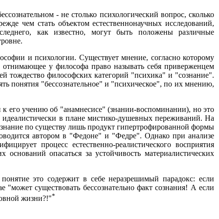
ессознательном - не столько психологический вопрос, сколько
режде чем стать объектом естественнонаучных исследований,
леднего, как известно, могут быть положены различные
уровне.
лософии и психологии. Существует мнение, согласно которому
 и отнимающее у философа право называть себя приверженцем
ей тождество философских категорий "психика" и "сознание".
ять понятия "бессознательное" и "психическое", по их мнению,
 к его учению об "анамнесисе" (знании-воспоминании), но это
но идеалистически в плане мистико-душевных переживаний. На
ое знание по существу лишь продукт гипертрофированной формы
водится автором в "Федоне" и "Федре". Однако при анализе
фицирует процесс естественно-реалистического восприятия
их оснований опасаться за устойчивость материалистических
о понятие это содержит в себе неразрешимый парадокс: если
ае "может существовать бессознательно факт сознания! А если
*
ховной жизни?!"