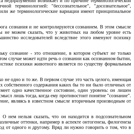
са недоразумений возникает и по причине терминологической
ой терминологией: "бессознательное", "досознательное",
нии или же терминологические вариации имеют принципиальное
рога сознания и не контролируются сознанием. В этом смысле
мы не можем сказать, что у животных на любом уровне есть
льшинство исследователей вследствие этого именуют психику
ьку сознание - это отношение, в котором субъект не только
том случае может идти речь о сознании как осознанном бытии,
ристике психики животного является по существу формальным
о не одно и то же. В первом случае это часть целого, имеющая
ах собственного содержания каких бы то ни было отличных от
еет одно качественное состояние, один уровень: он лишен
смысл лишь тогда, когда ему противостоит понятие "сознание".
ние, являясь в известном смысле вторичным производным от
. О нем нельзя сказать, что он находится в подсознательном
различные оттенки, например в аспекте онтогенеза, филогенеза
од от одного н другому. Вряд ли нужно говорить о том, что в