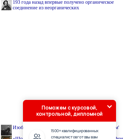
193 года назад впервые получено органическое
соединение из неорганических
Поможем с курсовой,
контрольной, дипломной
Изобретателя фонографа называли 'волшебником'
1500+ квалифицированных
специалистов готовы вам
«Шоринофон» — первый отечественный диктофон