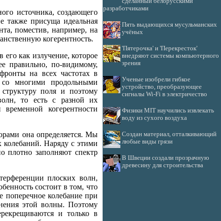
сделанный белорусскими
разработчиками
ного источника, создающего
не также присуща идеальная
Пять выдающихся мусульманских
нта, поместив, например, на
учёных
анственную когерентность.
'Пятерочка' и 'Перекресток'
 его как излучение, которое
внедряют системы компьютерного
зрения
ее правильно, по-видимому,
фронты на всех частотах в
Ученые изобрели гибкое
а со многими продольными
устройство, преобразующее
 структуру поля и поэтому
сигналы Wi-Fi в электричество
олн, то есть с разной их
й временной когерентности
Физики MIT научились извлекать
воду из сухого воздуха
орами она определяется. Мы
Создан материал, отталкивающий
любые виды грязи
х колебаний. Наряду с этими
но плотно заполняют спектр
В Швеции создали прозрачную
древесину для строительства
терференции плоских волн,
енность состоит в том, что
дое поперечное колебание при
анения этой волны. Поэтому
ерекрещиваются и только в