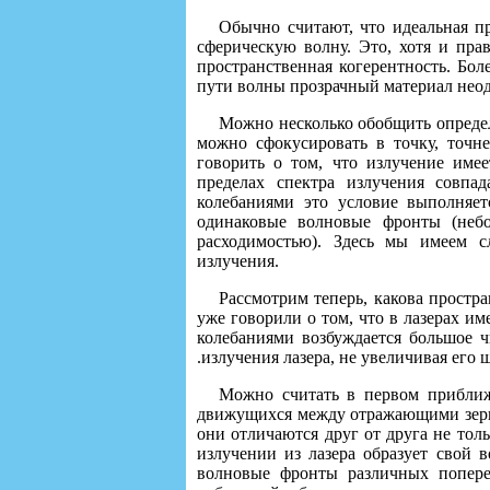
Обычно считают, что идеальная пр
сферическую волну. Это, хотя и пра
пространственная когерентность. Бол
пути волны прозрачный материал нео
Можно несколько обобщить определе
можно сфокусировать в точку, точне
говорить о том, что излучение име
пределах спектра излучения совп
колебаниями это условие выполняет
одинаковые волновые фронты (неб
расходимостью). Здесь мы имеем с
излучения.
Рассмотрим теперь, какова простр
уже говорили о том, что в лазерах и
колебаниями возбуждается большое ч
.излучения лазера, не увеличивая его ш
Можно считать в первом приближе
движущихся между отражающими зеркал
они отличаются друг от друга не толь
излучении из лазера образует свой 
волновые фронты различных попере