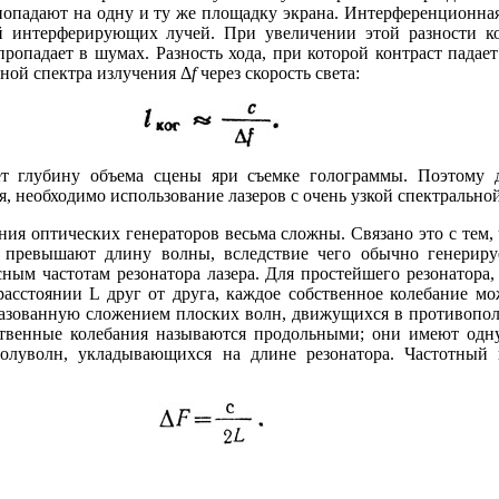
опадают на одну и ту же площадку экрана. Интерференционная 
ей интерферирующих лучей. При увеличении этой разности к
ропадает в шумах. Разность хода, при которой контраст падает
иной спектра излучения Δ
f
через скорость света:
ет глубину объема сцены яри съемке голограммы. Поэтому 
, необходимо использование лазеров с очень узкой спектрально
ния оптических генераторов весьма сложны. Связано это с тем,
о превышают длину волны, вследствие чего обычно генериру
ным частотам резонатора лазера. Для простейшего резонатора,
расстоянии L друг от друга, каждое собственное колебание 
бразованную сложением плоских волн, движущихся в противоп
твенные колебания называются продольными; они имеют одну
полуволн, укладывающихся на длине резонатора. Частотный