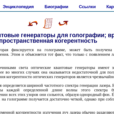
Энциклопедия
Биографии
Ссылки
Кар
нтовые генераторы для голографии; в
пространственная когерентность
оторая фиксируется на голограмме, может быть получен
ния. Этим и объясняется тот факт, что только с появлением л
никами света оптические квантовые генераторы имеют з
нее во многих случаях она оказывается недостаточной для по
ия когерентности оптических генераторов является чрезвычайн
 определяется шириной частотного спектра генерации лазера. 
ы каждой определенной длине волны этого спектра буд
ии всех этих узоров они сольются, образуя однородный фон. Е
а на голограмме получается достаточно четкой, однако при со
менной когерентности излучения луч лазера обычно разделяют 