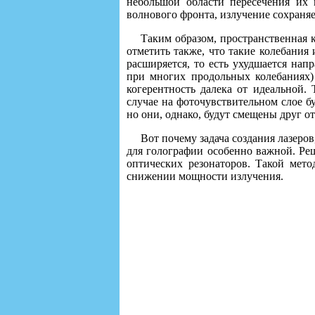
небольшой области пересечения их 
волнового фронта, излучение сохраня
Таким образом, пространственная 
отметить также, что такие колебания
расширяется, то есть ухудшается нап
при многих продольных колебаниях) 
когерентность далека от идеальной.
случае на фоточувствительном слое 
но они, однако, будут смещены друг о
Вот почему задача создания лазеро
для голографии особенно важной. Ре
оптических резонаторов. Такой мет
снижении мощности излучения.