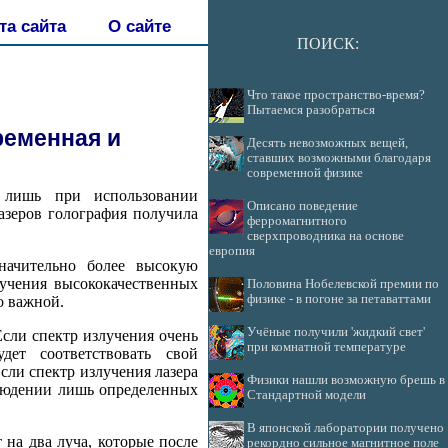
та сайта
О сайте
ПОИСК:
Что такое пространство-время?
Пытаемся разобраться
ременная и
Десять невозможных вещей,
ставших возможными благодаря
современной физике
а лишь при использовании
Описано поведение
азеров голография получила
ферромагнитного
сверхпроводника на основе
европия
начительно более высокую
лучения высококачественных
Половина Нобелевской премии по
физике - в погоне за петаваттами
о важной.
Учёные получили 'жидкий свет'
Если спектр излучения очень
при комнатной температуре
ет соответствовать свой
сли спектр излучения лазера
Физики нашли возможную брешь в
блюдении лишь определенных
Стандартной модели
В японской лаборатории получено
на два луча, которые после
рекордно сильное магнитное поле