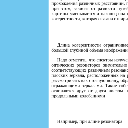
прохождения различных расстояний, п
при этом, зависит от разности пут
картины уменьшается и наконец она п
когерентности, которая связана с шир
Длина когерентности ограничива
большой глубиной объема изображения
Надо отметить, что спектры излуче
оптических резонаторов значительн
соответствующих различным резонанс
плоских зеркала, расположенных на 
рассматривать как стоячую волну, о
отражающими зеркалами. Такие собс
отличаются друг от друга числом 
продольными колебаниями
Например, при длине резонатора