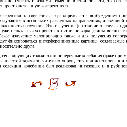
можно считать близкими. Именно в этой области, то есть 
ет пространственную когерентность.
когерентность излучения лазера определяется возбуждением по
 излучаются в нескольких различных направлениях, и световой 
равленность излучения. Это излучение (в отличие от случая од
уже нельзя сфокусировать в пятно порядка длины волны, та
 Такое излучение малопригодно также и для получения гологр
будут фиксироваться интерференционные картины, создаваемые 
тносительно друга.
в, генерирующих только одни поперечные колебания (даже при м
шение этой задачи значительно упрощается при использовании
од селекции колебаний был реализован в газовых и в рубино