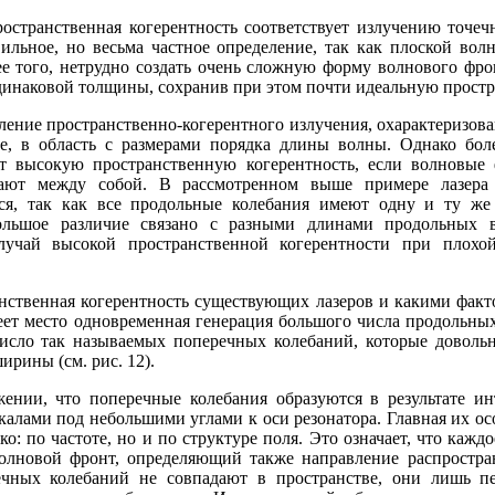
остранственная когерентность соответствует излучению точеч
вильное, но весьма частное определение, так как плоской вол
ее того, нетрудно создать очень сложную форму волнового фро
динаковой толщины, сохранив при этом почти идеальную простр
ние пространственно-когерентного излучения, охарактеризовав
е, в область с размерами порядка длины волны. Однако бол
ет высокую пространственную когерентность, если волновые 
адают между собой. В рассмотренном выше примере лазер
ся, так как все продольные колебания имеют одну и ту же
ольшое различие связано с разными длинами продольных в
лучай высокой пространственной когерентности при плохо
анственная когерентность существующих лазеров и какими факт
меет место одновременная генерация большого числа продольны
исло так называемых поперечных колебаний, которые доволь
ирины (см. рис. 12).
нии, что поперечные колебания образуются в результате ин
ами под небольшими углами к оси резонатора. Главная их особ
ко: по частоте, но и по структуре поля. Это означает, что каж
волновой фронт, определяющий также направление распростр
чных колебаний не совпадают в пространстве, они лишь п