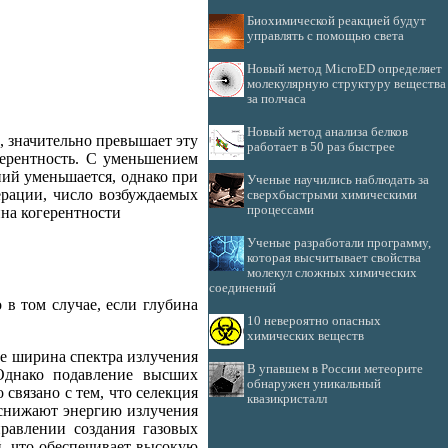
Биохимической реакцией будут
управлять с помощью света
Новый метод MicroED определяет
молекулярную структуру вещества
за полчаса
Новый метод анализа белков
, значительно превышает эту
работает в 50 раз быстрее
герентность. С уменьшением
ний уменьшается, однако при
Ученые научились наблюдать за
ерации, число возбуждаемых
сверхбыстрыми химическими
процессами
ина когерентности
Ученые разработали программу,
которая высчитывает свойства
молекул сложных химических
соединений
 в том случае, если глубина
10 невероятно опасных
химических веществ
ае ширина спектра излучения
В упавшем в России метеорите
 Однако подавление высших
обнаружен уникальный
связано с тем, что селекция
квазикристалл
 снижают энергию излучения
правлении создания газовых
, что обеспечивает высокую