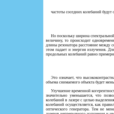
частоты соседних колебаний будут 
Но поскольку ширина спектральной 
величину, то происходит одновремен
длины резонатора расстояние между с
этом падает и энергия излучения. Д
продольных колебаний равно примерно
Это означает, что высококонтрастн
объема снимаемого объекта будет мен
Улучшение временной когерентност
значительно уменьшается, что поз
колебаний в лазере с целью выделения
колебаний осуществляется, как прави
оптического генератора. Тем не мен
лазеров непрерывного излучения и и