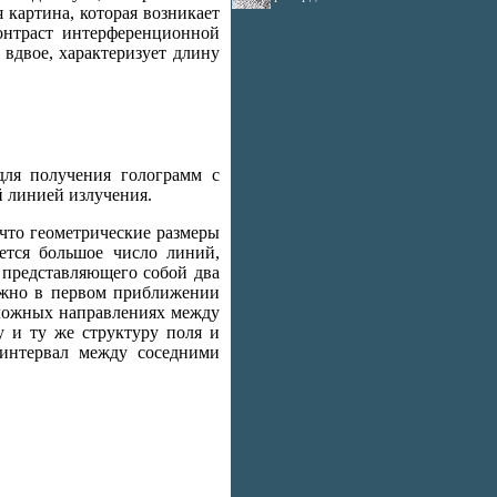
картина, которая возникает
онтраст интерференционной
 вдвое, характеризует длину
для получения голограмм с
й линией излучения.
 что геометрические размеры
ется большое число линий,
 представляющего собой два
можно в первом приближении
оложных направлениях между
 и ту же структуру поля и
 интервал между соседними