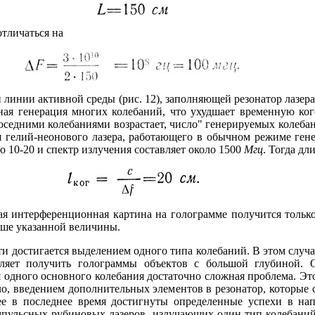
отличаться на
линии активной среды (рис. 12), заполняющей резонатор лазера
ная генерация многих колебаний, что ухудшает временную ко
оседними колебаниями возрастает, число" генерируемых колеба
ля гелий-неонового лазера, работающего в обычном режиме ген
 10-20 и спектр излучения составляет около 1500
Мгц
. Тогда дл
ая интерференционная картина на голограмме получится только
ьше указанной величины.
и достигается выделением одного типа колебаний. В этом случ
воляет получить голограммы объектов с большой глубиной.
 одного основного колебания достаточно сложная проблема. Это 
ло, введением дополнительных элементов в резонатор, которые
ее в последнее время достигнуты определенные успехи в на
мпульсных рубиновых лазеров, излучающих один тип колебаний