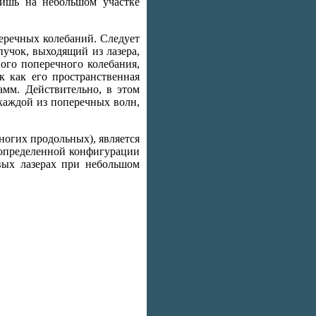
лишь на небольшом участке
перечных колебаний. Следует
пучок, выходящий из лазера,
ного поперечного колебания,
к как его пространственная
амм. Действительно, в этом
каждой из поперечных волн,
ногих продольных), является
 определенной конфигурации
вых лазерах при небольшом