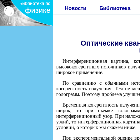
Новости
Библиотека
Оптические ква
Интерференционная картина, к
высококогерентных источников излуче
широкое применение.
По сравнению с обычными источ
когерентность излучения. Тем не ме
голограмм. Поэтому проблема улучшен
Временная когерентность излучения
широк, то при съемке голограмм
интерференционный узор. При наложен
узкий, то интерференционная картин
условий, о которых мы скажем ниже.
При экспериментальной оценке вре