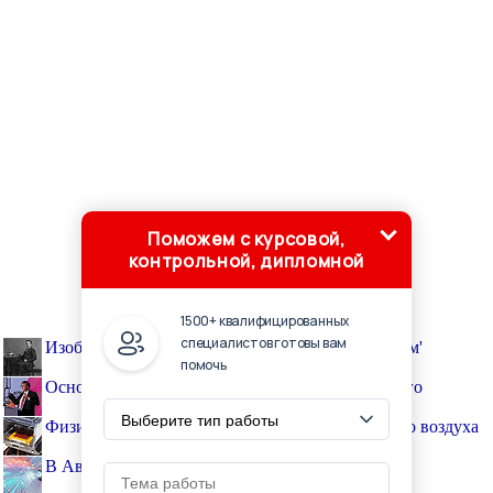
Поможем с курсовой,
контрольной, дипломной
1500+ квалифицированных
специалистов готовы вам
Изобретателя фонографа называли 'волшебником'
помочь
Основатель Microsoft представил туалет будущего
Физики MIT научились извлекать воду из сухого воздуха
В Австралии ускорили Интернет в 100 раз