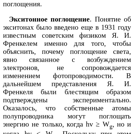
поглощения.
Экситонное поглощение
. Понятие об
экситонах было введено еще в 1931 году
известным советским физиком Я. И.
Френкелем именно для того, чтобы
объяснить, почему поглощение света,
явно связанное с возбуждением
электронов, не сопровождается
изменением фотопроводимости. В
дальнейшем представления Я. И.
Френкеля были блестящим образом
подтверждены экспериментально.
Оказалось, что собственные атомы
полупроводника могут поглощать
энергию не только, когда hv ≥ W
, но и
g
когда hv < W
. Поскольку при этом