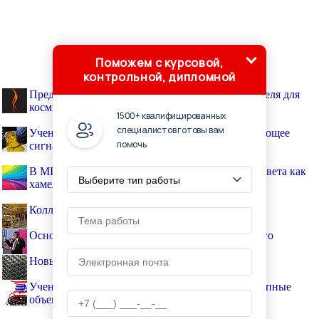
Поможем с курсовой,
контрольной, дипломной
Представлен концепт всасывающего огнетушителя для
космических кораблей и подлодок
1500+ квалифицированных
специалистов готовы вам
Ученые изобрели гибкое устройство, преобразующее
помочь
сигналы Wi-Fi в электричество
В MIT создали чернила, которые могут менять цвета как
хамелеон
Коллекция часовых механизмах в Эрмитаже
Основатель Microsoft представил туалет будущего
Новый сверхпрочный полимерный материал
Ученые научились удерживать ультразвуком крупные
объекты