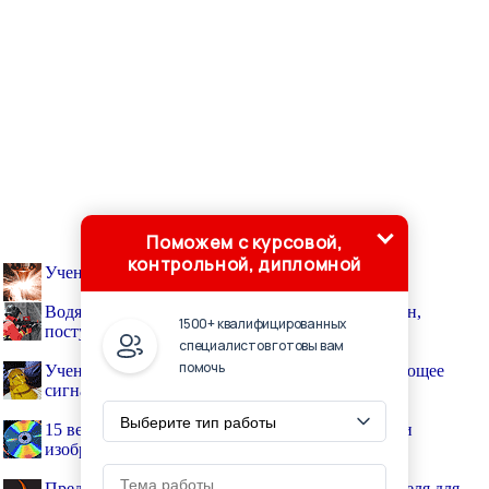
Поможем с курсовой,
контрольной, дипломной
Ученым удалось сварить вместе металл и стекло
Водяной пистолетик, способный прорезать бетон,
1500+ квалифицированных
поступил на вооружение пожарных
специалистов готовы вам
помочь
Ученые изобрели гибкое устройство, преобразующее
сигналы Wi-Fi в электричество
15 вещей, которые должны были стать великими
изобретениями, но этого не случилось
Представлен концепт всасывающего огнетушителя для