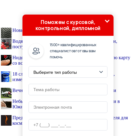
Поможем с курсовой,
контрольной, дипломной
Новый сверхпрочный полимерный материал
Водяной пистолетик, способный прорезать бетон,
1500+ квалифицированных
поступил на вооружение пожарных
специалистов готовы вам
помочь
Нидерландская компания разработала банковскую карту
со встроенным сканером отпечатков пальцев
18 случайных научных изобретений и открытий,
изменивших мир
Вечные двигатели Архипа Михайловича Люльки
Небьющийся дисплей для смартфона разработали в
Южной Корее
Представлен концепт всасывающего огнетушителя для
космических кораблей и подлодок