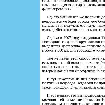
созданию автомобилей, работающих на
помощью водяного пара). Испытание
финансирования).
Однако магний все же не самый де
водород все же будет дороже, чем бе
металл, да и получать его легче, не
взаимодействию мешает очень плотны
Однако в 2007 году сотрудники У
Последний создаёт вокруг алюминия
выделяется достаточно — согласно р
проехать 560 км. Для городского жите
Тем не менее, этот способ тоже н
есть полученный водород все таки буд
снабжать дополнительной системой ох
который мог бы так же эффективно вза
И тут некоторые из них вспомнил
получения водорода. Тогда они не пр
такое происходило, если гранулы крем
И вот недавно группа исследовате
кремния, чей размер не превышал 10
нормальном давлении и освещении в 15