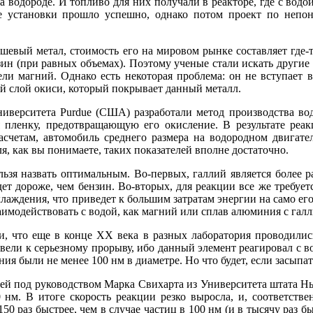
 водороде. И топливо для них получали в реакторе, где с водой
 установки прошло успешно, однако потом проект по непоня
шевый метал, стоимость его на мировом рынке составляет где-т
нзин (при равных объемах). Поэтому ученые стали искать друг
жели магний. Однако есть некоторая проблема: он не вступает
й слой окиси, который покрывает данный металл.
ниверситета Purdue (США) разработали метод производства в
 пленку, предотвращающую его окисление. В результате реа
асчетам, автомобиль среднего размера на водородном двигате
ля, как вы понимаете, таких показателей вполне достаточно.
ельзя назвать оптимальным. Во-первых, галлий является боле
ет дороже, чем бензин. Во-вторых, для реакции все же требует
лаждения, что приведет к большим затратам энергии на само е
имодействовать с водой, как магний или сплав алюминия с галл
и, что еще в конце XХ века в разных лаборатория проводили
ивели к серьезному прорыву, ибо данный элемент реагировал с в
ния были не менее 100 нм в диаметре. Но что будет, если засыпа
лей под руководством Марка Свихарта из Университета штата 
 нм. В итоге скорость реакции резко выросла, и, соответстве
0 раз быстрее, чем в случае частиц в 100 нм (и в тысячу раз 