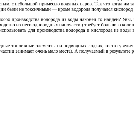
тым, с небольшой примесью водяных паров. Так что когда им за
ции были не токсичными — кроме водорода получался кислород
особ производства водорода из воды наконец-то найден? Увы, 
водство из него однородных наночастиц требует большого количе
спользовать для производства водорода и кислорода из воды в
дные топливные элементы на подводных лодках, то это увелич
частиц занимает очень мало места). А получаемый в результате 