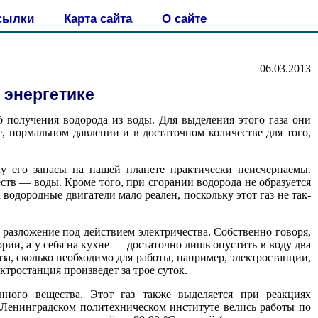
сылки
Карта сайта
О сайте
06.03.2013
 энергетике
 получения водорода из воды. Для выделения этого газа они
, нормальном давлении и в достаточном количестве для того,
ку его запасы на нашей планете практически неисчерпаемы.
еств — воды. Кроме того, при сгорании водорода не образуется
водородные двигатели мало реален, поскольку этот газ не так-
ь разложение под действием электричества. Собственно говоря,
ии, а у себя на кухне — достаточно лишь опустить в воду два
аза, сколько необходимо для работы, например, электростанции,
ктростанция произведет за трое суток.
нного вещества. Этот газ также выделяется при реакциях
Ленинградском политехническом институте велись работы по