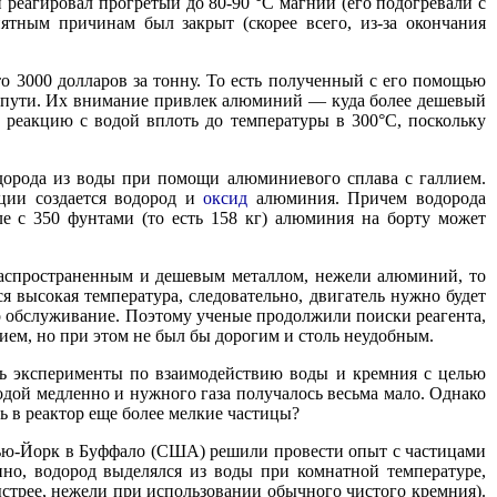
 реагировал прогретый до 80-90 °С магний (его подогревали с
тным причинам был закрыт (скорее всего, из-за окончания
о 3000 долларов за тонну. То есть полученный с его помощью
ие пути. Их внимание привлек алюминий — куда более дешевый
 в реакцию с водой вплоть до температуры в 300°С, поскольку
одорода из воды при помощи алюминиевого сплава с галлием.
кции создается водород и
оксид
алюминия. Причем водорода
ле с 350 фунтами (то есть 158 кг) алюминия на борту может
е распространенным и дешевым металлом, нежели алюминий, то
ся высокая температура, следовательно, двигатель нужно будет
го обслуживание. Поэтому ученые продолжили поиски реагента,
ием, но при этом не был бы дорогим и столь неудобным.
сь эксперименты по взаимодействию воды и кремния с целью
одой медленно и нужного газа получалось весьма мало. Однако
ть в реактор еще более мелкие частицы?
Нью-Йорк в Буффало (США) решили провести опыт с частицами
нно, водород выделялся из воды при комнатной температуре,
быстрее, нежели при использовании обычного чистого кремния).