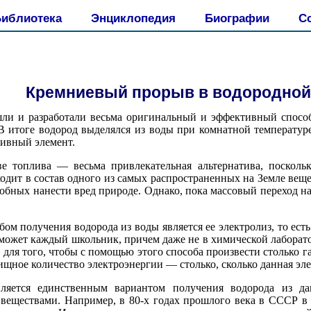
иблиотека
Энциклопедия
Биографии
С
Кремниевый прорыв в водородной
ли и разработали весьма оригинальный и эффективный способ
 итоге водород выделялся из воды при комнатной температуре
ливный элемент.
ве топлива — весьма привлекательная альтернатива, посколь
ходит в состав одного из самых распространенных на Земле вещ
бных нанести вред природе. Однако, пока массовый переход на 
ом получения водорода из воды является ее электролиз, то ест
может каждый школьник, причем даже не в химической лаборатор
о для того, чтобы с помощью этого способа произвести столько г
ищное количество электроэнергии — столько, сколько данная эле
ляется единственным вариантом получения водорода из да
еществами. Например, в 80-х годах прошлого века в СССР в 