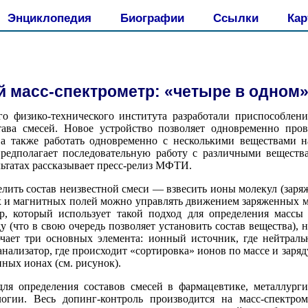
Энциклопедия
Биографии
Ссылки
Кар
 масс-спектрометр: «четыре в одном
о физико-технического института разработали приспособлен
тава смесей. Новое устройство позволяет одновременно пров
 а также работать одновременно с несколькими веществами н
редполагает последовательную работу с различными веществ
ультатах рассказывает пресс-релиз МФТИ.
ить состав неизвестной смеси — взвесить ионы молекул (заря
х и магнитных полей можно управлять движением заряженных мо
р, который использует такой подход для определения массы
 (что в свою очередь позволяет установить состав вещества), н
чает три основных элемента: ионный источник, где нейтрал
нализатор, где происходит «сортировка» ионов по массе и заряду
ных ионах (см. рисунок).
для определения составов смесей в фармацевтике, металлурги
огии. Весь допинг-контроль производится на масс-спектро