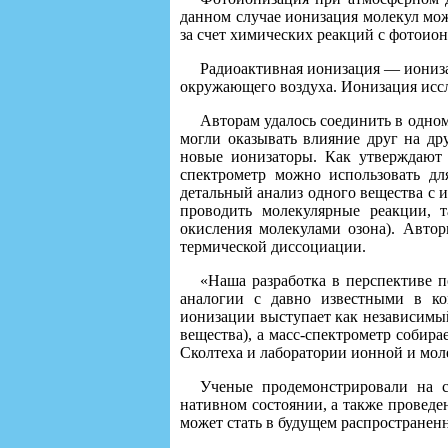
данном случае ионизация молекул мож
за счет химических реакций с фотоио
Радиоактивная ионизация — иониза
окружающего воздуха. Ионизация иссл
Авторам удалось соединить в одном
могли оказывать влияние друг на др
новые ионизаторы. Как утверждают 
спектрометр можно использовать дл
детальный анализ одного вещества с и
проводить молекулярные реакции, т
окисления молекулами озона). Автор
термической диссоциации.
«Наша разработка в перспективе 
аналогии с давно известными в к
ионизации выступает как независимы
вещества), а масс-спектрометр собир
Сколтеха и лаборатории ионной и м
Ученые продемонстрировали на с
нативном состоянии, а также провед
может стать в будущем распространен