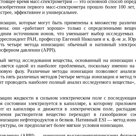
астоящее время масс-спектрометрия — это основной способ опре
изобретения первого масс-спектрометра прошло более 100 лет
ыстрее, эффективнее и универсальнее.
низации, которые могут быть применены к множеству различн
ена: они «работают хорошо» только с определенными вещес
 одним источником ионов, что уменьшает выбор исследуемых 
орреспондент РАН, профессор Евгений Николаев и к. ф.-м .н. 
ить четыре метода ионизации: обычный и нативный электрос
сферном давлении (APPI).
ый метод исследования вещества, основанный на ионизации
ляется одной из наиболее проблемных, поскольку именно на
газовую фазу. Различные методы ионизации позволяют анализ
ить пять различных методов [четыре метода ионизации и метод 
лит проводить наиболее полный анализ исследуемого вещества»
зации жидкости в сильном электрическом поле с последующи
м состоянии электризуется в капилляре, к которому приложе
ит из капилляра и движется в электрическом поле, распада
ения растворителя вещество переходит в газообразное со
онизации нефтепродуктов и белков. Нативный ESI — метод иони
уктуры, он предполагает более мягкие условия ионизации.
авлении (APPI) — ионизация высокоэнергетическими фотонам