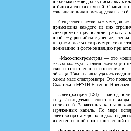
продолжать еще долго, поскольку в н
и биохимических смесей. С момента 
совершенствовать метод, делать его б
Существует несколько методов ио
применения каждого из них огранич
спектрометр предполагает работу с
проблему, российские ученые, член-к
в одном масс-спектрометре совмест
ионизацию и фотоионизацию при атмо
«Масс-спектрометрия — это мощн
массы молекул. Стадия ионизации яв
своего естественного состояния в 
образца. Нам впервые удалось соедин
одном масс-спектрометре. Это позво
Сколтеха и МФТИ Евгений Николаев.
Электроспрей (ESI) — метод иони
фазу. Исследуемое вещество в жидко
киловольт). Заряженная капля выход
заряженных капель. По мере испар
электроспреем хорошо подходит для и
их естественной пространственной стр
Фотоионизация при атмосферном д