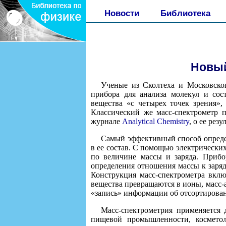
Новости
Библиотека
Новый
Ученые из Сколтеха и Московског
прибора для анализа молекул и сос
вещества «с четырех точек зрения»,
Классический же масс-спектрометр п
журнале
Analytical Chemistry
, о ее рез
Самый эффективный способ определ
в ее состав. С помощью электрически
по величине массы и заряда. Прибо
определения отношения массы к заряду
Конструкция масс-спектрометра вклю
вещества превращаются в ионы, масс-а
«запись» информации об отсортирован
Масс-спектрометрия применяется 
пищевой промышленности, косметол