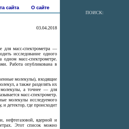
та сайта
О сайте
ПОИСК:
03.04.2018
»
ие для масс-спектрометра —
одить исследование одного
а одном масс-спектрометре.
ами. Работа опубликована в
женные молекулы), входящие
лекул, а также разделять их
 молекулы, а точнее — для
азывается масс-спектрометр.
ьные молекулы исследуемого
, и детектор, где происходит
и, нефтегазовой, ядерной и
метрах. Этот список можно