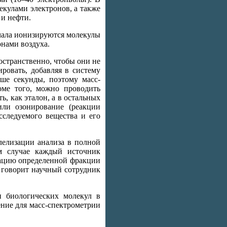
екулами электронов, а также
 и нефти.
ачала ионизируются молекулы
онами воздуха.
остранственно, чтобы они не
ровать, добавляя в систему
ше секунды, поэтому масс-
оме того, можно проводить
, как эталон, а в остальных
или озонирование (реакции
сследуемого вещества и его
лелизации анализа в полной
м случае каждый источник
зацию определенной фракции
— говорит научный сотрудник
и биологических молекул в
ние для масс-спектрометрии