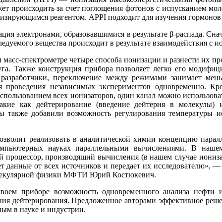
ет происходить за счет поглощения фотонов с испусканием мол
низирующимся реагентом. APPI подходит для изучения гормонов
ция электронами, образовавшимися в результате β-распадa. Сн
едуемого вещества происходит в результате взаимодействия с и
 масс-спектрометре четыре способа ионизации и разнести их пр
уга. Также конструкция прибора позволяет легко его модифици
разработчики, переключение между режимами занимает мень
я проведения независимых экспериментов одновременно. Кр
спользованием всех ионизаторов, один канал можно использовать
акие как дейтерирование (введение дейтерия в молекулы) 
ы также добавили возможность регулирования температуры и
позволит реализовать в аналитической химии концепцию парал
омпьютерных науках параллельными вычислениями. В наше
й процессор, производящий вычисления (в нашем случае иони
ает данные от всех источников и передает их исследователю», 
олекулярной физики МФТИ Юрий Костюкевич.
воем приборе возможность одновременного анализа нефти 
ения дейтерирования. Предложенное авторами эффективное реше
ным в науке и индустрии.