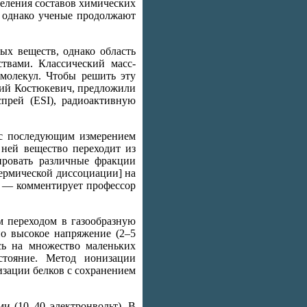
деления составов химических
, однако ученые продолжают
ых веществ, однако область
твами. Классический масс-
молекул. Чтобы решить эту
Юрий Костюкевич, предложили
прей (ESI), радиоактивную
 с последующим измерением
 ней вещество переходит из
ировать различные фракции
термической диссоциации] на
, — комментирует профессор
м переходом в газообразную
но высокое напряжение (2–5
ясь на множество маленьких
стояние. Метод ионизации
зации белков с сохранением
и (10–40 электронвольт). В