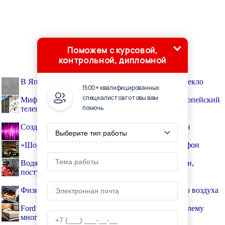
Поможем с курсовой,
контрольной, дипломной
В Японии создали самовосстанавливающееся стекло
1500+ квалифицированных
специалистов готовы вам
Мифы грандиозной стройки XIX века: Индоевропейский
помочь
телеграф в Абхазии
Создан метод печати при помощи звуковых волн
«Шоринофон» — первый отечественный диктофон
Водяной пистолетик, способный прорезать бетон,
поступил на вооружение пожарных
Физики MIT научились извлекать воду из сухого воздуха
Ford создала «умную» кровать, решающую проблему
многих семейных пар