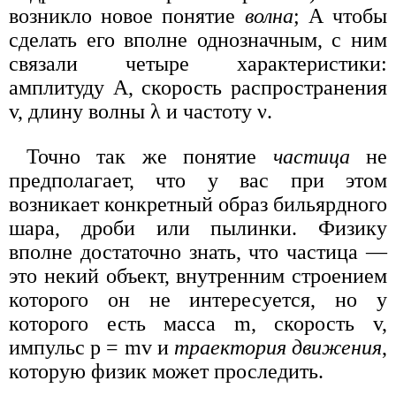
возникло новое понятие
волна
; А чтобы
сделать его вполне однозначным, с ним
связали четыре характеристики:
амплитуду А, скорость распространения
v, длину волны λ и частоту ν.
Точно так же понятие
частица
не
предполагает, что у вас при этом
возникает конкретный образ бильярдного
шара, дроби или пылинки. Физику
вполне достаточно знать, что частица —
это некий объект, внутренним строением
которого он не интересуется, но у
которого есть масса m, скорость v,
импульс р = mv и
траектория движения
,
которую физик может проследить.