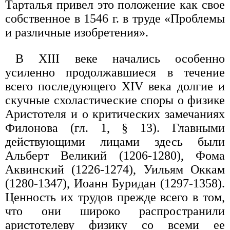
Тарталья привел это положение как свое
собственное в 1546 г. в труде «Проблемы
и различные изобретения».
В XIII веке начались особенно
усиленно продолжавшиеся в течение
всего последующего XIV века долгие и
скучные схоластические споры о физике
Аристотеля и о критических замечаниях
Филонова (гл. 1, § 13). Главными
действующими лицами здесь были
Альберт Великий (1206-1280), Фома
Аквинский (1226-1274), Уильям Оккам
(1280-1347), Иоанн Буридан (1297-1358).
Ценность их трудов прежде всего в том,
что они широко распространили
аристотелеву физику со всеми ее