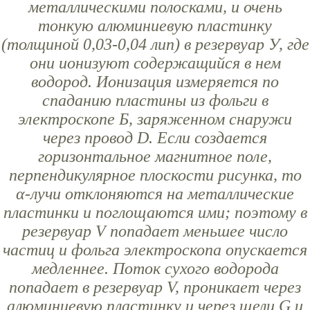
металлическими полосками, и очень
тонкую алюминиевую пластинку
(толщиной 0,03-0,04 лип) в резервуар У, где
они ионизуют содержащийся в нем
водород. Ионизация измеряется по
спаданию пластины из фольги в
электроскопе Б, заряженном снаружи
через провод D. Если создается
горизонтальное магнитное поле,
перпендикулярное плоскости рисунка, то
α-лучи отклоняются на металлические
пластинки и поглощаются ими; поэтому в
резервуар V попадает меньшее число
частиц и фольга электроскопа опускается
медленнее. Поток сухого водорода
попадает в резервуар V, проникает через
алюминиевую пластинку и через щели G и