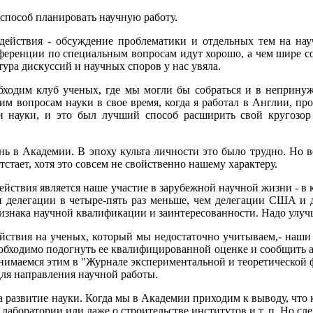
 способ планировать научную работу.
действия - обсуждение проблематики и отдельных тем на нау
нференции по специальным вопросам идут хорошо, а чем шире с
тура дискуссий и научных споров у нас увяла.
обходим клуб ученых, где мы могли бы собраться и в неприн
 вопросам науки в свое время, когда я работал в Англии, пр
и науки, и это был лучший способ расширить свой кругозор
 в Академии. В эпоху культа личности это было трудно. Но ве
стает, хотя это совсем не свойственно нашему характеру.
йствия является наше участие в зарубежной научной жизни - в 
 делегации в четыре-пять раз меньше, чем делегации США и 
изнака научной квалификации и заинтересованности. Надо улучши
йствия на ученых, который мы недостаточно учитываем,- наши
необходимо подогнуть ее квалифицированной оценке и сообщить 
нимаемся этим в "Журнале экспериментальной и теоретической фи
для направления научной работы.
 развитие науки. Когда мы в Академии приходим к выводу, что ка
лаборатории или даже о строительстве институтов и т. п. Но с