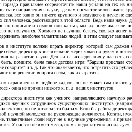
у гораздо правильнее сосредоточить наши усилия на тех из 
вать те направления в науке, где нам посчастливилось иметь кру
овека, все равно он ничего крупного и ведущего в науке не с
сил человека, работающего в этой области. Ведь наша наука- дел
ние по написанию гимнов или кантат, мы их получим: если не
его не получится. Хромого не научишь бегать, сколько денег н
ерживать наиболее талантливых людей, и этим следует занимать
ов в институте должен играть директор, который сам должен
 сейчас директор в значительной мере скован по рукам и ногам 
вия на развитие науки. Деньги на исследования у нас есть, го
ыть, помните, была такая детская игра: "Барыня прислала сто 
 не говорите" и т. д. Так что оказывается, что истратить сго р
ают при решении вопроса о том, как их -тратить.
ьно ограничен и в подборе кадров, он не может сам никого у
се - одна из причин низкого к. п. д. наших институтов.
 директора института как ученого, направляющего научную раб
ихся научных сотрудников существующих институтов (наприм
оллективы, но не хотят за это браться. Если бы работа директор
ой научной молодежи на руководящие должности. Кстати, нужн
е, талантливые люди идут не в научные учреждения, а привлек
ется. У нас это не имеет места, но мы недостаточно используем