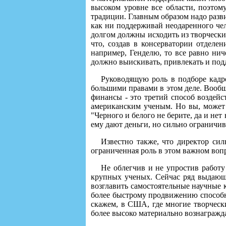
высоком уровне все области, поэтом
традиции. Главным образом надо разви
как ни поддерживай неодаренного чел
долгом должны исходить из творческих 
что, создав в консерватории отделе
например, Генделю, то все равно нич
должно выискивать, привлекать и подд
Руководящую роль в подборе кадр
большими правами в этом деле. Вообще
финансы - это третий способ воздейст
американским ученым. Но вы, может б
"Черного и белого не берите, да и нет
ему дают деньги, но сильно ограничив
Известно также, что директор сил
ограниченная роль в этом важном вопро
Не облегчив и не упростив работу
крупных ученых. Сейчас ряд выдающ
возглавить самостоятельные научные к
более быстрому продвижению способн
скажем, в США, где многие творчески
более высоко материально вознагражда