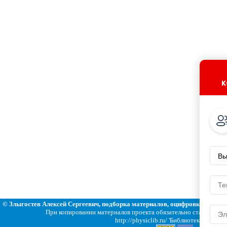
к
© Злыгостев Алексей Сергеевич, подборка материалов, оцифровка, статьи
При копировании материалов проекта обязательно ставить ссы
http://physiclib.ru/ 'Библиотека по физи