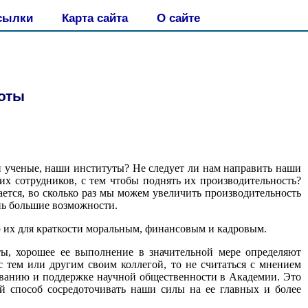
сылки
Карта сайта
О сайте
оты
и ученые, наши институты? Не следует ли нам направить наши
х сотрудников, с тем чтобы поднять их производительность?
ется, во сколько раз мы можем увеличить производительность
ень большие возможности.
ю их для краткости моральным, финансовым и кадровым.
ы, хорошее ее выполнение в значительной мере определяют
 тем или другим своим коллегой, то не считаться с мнением
ованию и поддержке научной общественности в Академии. Это
й способ сосредоточивать наши силы на ее главных и более