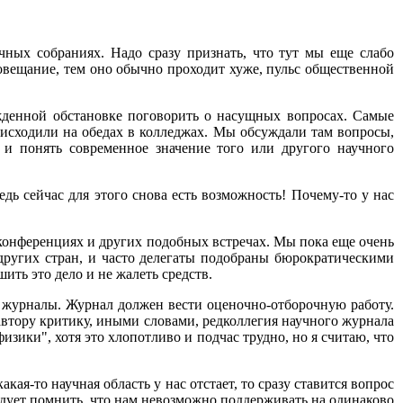
чных собраниях. Надо сразу признать, что тут мы еще слабо
овещание, тем оно обычно проходит хуже, пульс общественной
ужденной обстановке поговорить о насущных вопросах. Самые
оисходили на обедах в колледжах. Мы обсуждали там вопросы,
 и понять современное значение того или другого научного
дь сейчас для этого снова есть возможность! Почему-то у нас
конференциях и других подобных встречах. Мы пока еще очень
других стран, и часто делегаты подобраны бюрократическими
ть это дело и не жалеть средств.
 журналы. Журнал должен вести оценочно-отборочную работу.
автору критику, иными словами, редколлегия научного журнала
зики", хотя это хлопотливо и подчас трудно, но я считаю, что
кая-то научная область у нас отстает, то сразу ставится вопрос
ледует помнить, что нам невозможно поддерживать на одинаково