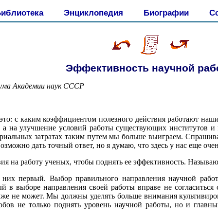
иблиотека
Энциклопедия
Биографии
С
Эффективность научной раб
иума Академии наук СССР
, это: с каким коэффициентом полезного действия работают наш
, а на улучшение условий работы существующих институтов и и
риальных затратах таким путем мы больше выиграем. Спрашива
озможно дать точный ответ, но я думаю, что здесь у нас еще оч
вия на работу ученых, чтобы поднять ее эффективность. Называ
 них первый. Выбор правильного направления научной работ
й в выборе направления своей работы вправе не согласиться с
уже не может. Мы должны уделять больше внимания культивир
бов не только поднять уровень научной работы, но и главны