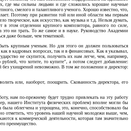
них, где мы сильны людьми и где сложились хорошие научные
пного, смелого и талантливого ученого. Хорошо известно, что,
делает. Поэтому при развитии той или иной области мы первым
о творческое, как искусство, как музыка и т.д. Нельзя думать,
т в этом отделении крупного композитора, равного по силе,
а это ни трать. То же самое и в науке. Руководство Академии
ся даже больше, чем тематикой.
 быть крупным ученым. Но для этого он должен пользоваться
как в кадровых вопросах, так и в финансовых. Как я указывал,
сударство не скупится, получить их нам легче, чем, например,
рублей, что хотите, то купите", а потом следует добавление:
ублей без ухищрений невозможно. В том же положении и директор:
волить или, наоборот, поощрить. Скованность директора, его
оту, нам по-прежнему будет трудно привлекать на эту работу
ер, нашего Института физических проблем) вполне могли бы
а была облегчена и упрощена, это, конечно, способствовало бы
о отметить, что уровень нашей научной молодежи выше, чем,
аются к коммерческой деятельности, которая там значительно
 это преимущество.