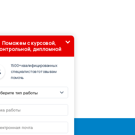
Поможем с курсовой,
онтрольной, дипломной
1500+ квалифицированных
специалистов готовы вам
помочь
, оформление, разработка ПО 2001-2019
лку на страницу источник:
ке'