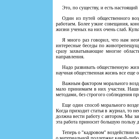
Это, по существу, и есть настоящий
Один из путей общественного воз
работаем. Более узкие совещания, ко
жизни ученых на них очень слаб. Куль
Я много раз говорил, что нам не
интересные беседы по животрепещущим
сразу захватывающие многие област
направления.
Надо развивать общественную жизнь
научная общественная жизнь все еще от
Важным фактором морального возде
мало принимаем в них участия. Наши
методами, без строгого соблюдения пр
Еще один способ морального возде
Когда приходит статья в журнал, то 
должна вести работу с автором. Мы за
эта работа приносит большую пользу 
Теперь о "кадровом" воздействии на
о материальной поддержке какой-либо 