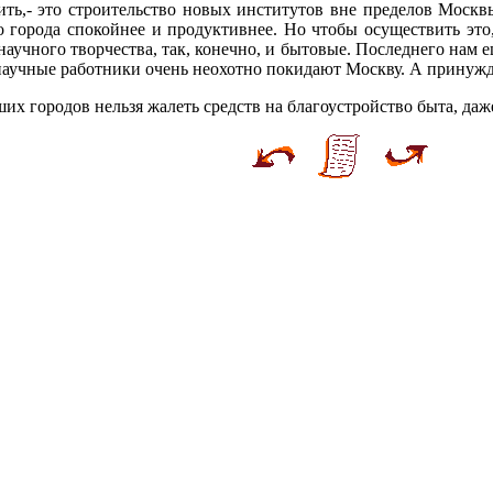
ить,- это строительство новых институтов вне пределов Москв
о города спокойнее и продуктивнее. Но чтобы осуществить это
научного творчества, так, конечно, и бытовые. Последнего нам е
научные работники очень неохотно покидают Москву. А принужд
их городов нельзя жалеть средств на благоустройство быта, даж