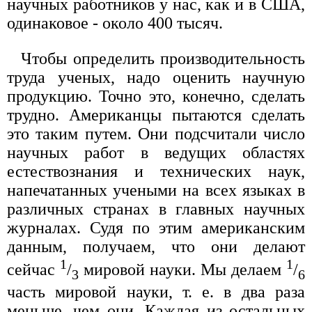
научных работников у нас, как и в США,
одинаковое - около 400 тысяч.
Чтобы определить производительность
труда ученых, надо оценить научную
продукцию. Точно это, конечно, сделать
трудно. Американцы пытаются сделать
это таким путем. Они подсчитали число
научных работ в ведущих областях
естествознания и технических наук,
напечатанных учеными на всех языках в
различных странах в главных научных
журналах. Судя по этим американским
данным, получаем, что они делают
1
1
сейчас
/
мировой науки. Мы делаем
/
3
6
часть мировой науки, т. е. в два раза
меньше, чем они. Каждая из остальных