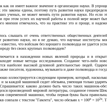
так как он имеет важное значение в организации науки. В упрощ
 эти законы едины, поэтому путь развития науки предопределе
ших ученых, не может менять пути развития науки. Но если эт
 при этом успех их научной работы в полной мере может быть 
о мнения отмечалось, что на практике это и проще, и надежн
ось слышать от очень ответственных общественных деятелей
т развитию науки, но я не думаю, что научные институты мо
известно, что войскам без хорошего полководца не удается усп
ироду без своих крупных полководцев?
аключается в нахождении новых явлений природы и в открыт
 находят новые методы исследования. Создание чего-либо нов
ется наиболее высокой духовной деятельностью людей. Одарен
 также писателя, художника, музыканта и даже полководца и госу
орошо иллюстрируется следующим примером, который, наскольк
 и за каждой машинкой сидит обезьяна, умеющая только ударять
 Спрашивается: каково должно быть число таких машинок-обез
ющихся произведений мировой литературы, созданное гением Шек
ров современной машинки, чтобы первая буква была правильна,
n
2n
в совпали с текстом "Гамлета", число обезьян х = 100
= 10
. 