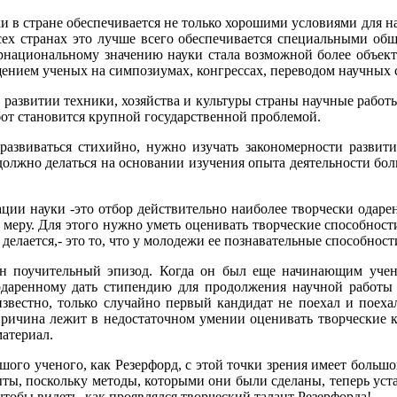
и в стране обеспечивается не только хорошими условиями для н
всех странах это лучше всего обеспечивается специальными об
ернациональному значению науки стала возможной более объек
ением ученых на симпозиумах, конгрессах, переводом научных с
 развитии техники, хозяйства и культуры страны научные работ
от становится крупной государственной проблемой.
 развиваться стихийно, нужно изучать закономерности разви
должно делаться на основании изучения опыта деятельности бо
ции науки -это отбор действительно наиболее творчески одаре
 меру. Для этого нужно уметь оценивать творческие способности
делается,- это то, что у молодежи ее познавательные способност
ин поучительный эпизод. Когда он был еще начинающим уче
 одаренному дать стипендию для продолжения научной работ
звестно, только случайно первый кандидат не поехал и поехал
причина лежит в недостаточном умении оценивать творческие 
материал.
шого ученого, как Резерфорд, с этой точки зрения имеет большой
ыты, поскольку методы, которыми они были сделаны, теперь уста
тобы видеть, как проявлялся творческий талант Резерфорда!