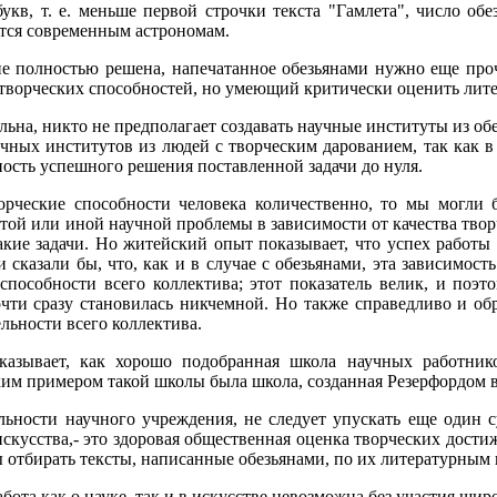
укв, т. е. меньше первой строчки текста "Гамлета", число об
ется современным астрономам.
не полностью решена, напечатанное обезьянами нужно еще про
 творческих способностей, но умеющий критически оценить лите
льна, никто не предполагает создавать научные институты из об
чных институтов из людей с творческим дарованием, так как в
ность успешного решения поставленной задачи до нуля.
рческие способности человека количественно, то мы могли 
той или иной научной проблемы в зависимости от качества тво
кие задачи. Но житейский опыт показывает, что успех работы 
 сказали бы, что, как и в случае с обезьянами, эта зависимост
способности всего коллектива; этот показатель велик, и поэт
чти сразу становилась никчемной. Но также справедливо и обр
льности всего коллектива.
оказывает, как хорошо подобранная школа научных работни
ким примером такой школы была школа, созданная Резерфордом 
ельности научного учреждения, не следует упускать еще один
искусства,- это здоровая общественная оценка творческих дости
 отбирать тексты, написанные обезьянами, по их литературным 
бота как о науке, так и в искусстве невозможна без участия ши