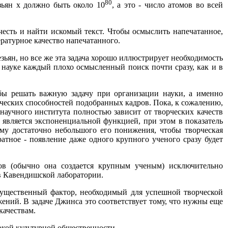
80
езьян х должно быть около 10
, а это - число атомов во всей
честь и найти искомый текст. Чтобы осмыслить напечатанное,
ратурное качество напечатанного.
езьян, но все же эта задача хорошо иллюстрирует необходимость
 науке каждый плохо осмысленный поиск почти сразу, как и в
бы решать важную задачу при организации науки, а именно
рческих способностей подобранных кадров. Пока, к сожалению,
научного института полностью зависит от творческих качеств
ь является экспоненциальной функцией, при этом в показатель
ому достаточно небольшого его понижения, чтобы творческая
атное - появление даже одного крупного ученого сразу будет
ков (обычно она создается крупным ученым) исключительно
в Кавендишской лаборатории.
 существенный фактор, необходимый для успешной творческой
жений. В задаче Джинса это соответствует тому, что нужны еще
качествам.
рокой культурной общественности.