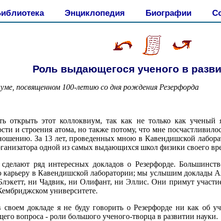
иблиотека
Энциклопедия
Биографии
С
Роль выдающегося ученого в разви
уме, посвященном 100-летию со дня рождения Резерфорда
ть открыть этот коллоквиум, так как не только как ученый
сти и строения атома, но также потому, что мне посчастливилос
ношению. За 13 лет, проведенных мною в Кавендишской лаборат
организатора одной из самых выдающихся школ физики своего вр
 сделают ряд интересных докладов о Резерфорде. Большинств
ую карьеру в Кавендишской лаборатории; мы услышим доклады Ал
Блэкетт, ни Чадвик, ни Олифант, ни Эллис. Они примут участие
Кембриджском университете.
 своем докладе я не буду говорить о Резерфорде ни как об уч
щего вопроса - роли большого ученого-творца в развитии науки.