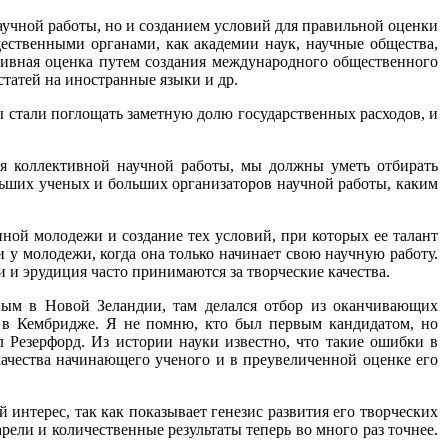
аучной работы, но и созданием условий для правильной оценки
щественными органами, как академии наук, научные общества,
тивная оценка путем создания международного общественного
татей на иностранные языки и др.
ы стали поглощать заметную долю государственных расходов, и
тия коллективной научной работы, мы должны уметь отбирать
льших ученых и больших организаторов научной работы, каким
нной молодежи и создание тех условий, при которых ее талант
 у молодежи, когда она только начинает свою научную работу.
и и эрудиция часто принимаются за творческие качества.
ным в Новой Зеландии, там делался отбор из оканчивающих
ы в Кембридже. Я не помню, кто был первым кандидатом, но
 Резерфорд. Из истории науки известно, что такие ошибки в
качества начинающего ученого и в преувеличенной оценке его
 интерес, так как показывает генезис развития его творческих
рели и количественные результаты теперь во много раз точнее.