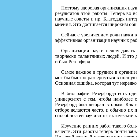
Поэтому здоровая организация наук
результатов этой работы. Теперь во 
научные советы и пр. Благодаря инт
мнения. Это достигается широким общ
Сейчас с увеличением роли науки в
эффективная организация научных раб
Организации науки нельзя давать
творчески талантливых людей. И это 
и был Резерфорд.
Самое важное и трудное в организа
мог бы быстро развернуться в полную
Основная ошибка, которая тут нередко 
В биографии Резерфорда есть од
университет с тем, чтобы наиболее
Резерфорд был выбран вторым. Как и
отборе делаются часто, и обычно их 
способностей заучивать фактический 
Изучение ранних работ такого боль
качеств. Эти работы теперь почти заб
Но какой важный материал они дают, ч