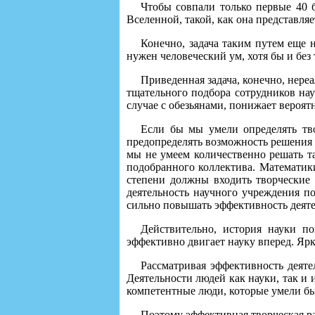
Чтобы совпали только первые 40 б
Вселенной, такой, как она представля
Конечно, задача таким путем еще 
нужен человеческий ум, хотя бы и без
Приведенная задача, конечно, нереа
тщательного подбора сотрудников нау
случае с обезьянами, понижает вероят
Если бы мы умели определять тво
предопределять возможность решения 
мы не умеем количественно решать та
подобранного коллектива. Математики
степени должны входить творческие 
деятельность научного учреждения по
сильно повышать эффективность деяте
Действительно, история науки п
эффективно двигает науку вперед. Яр
Рассматривая эффективность деят
Деятельности людей как науки, так и 
компетентные люди, которые умели бы
Поэтому эффективная творческая ра