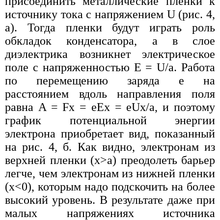
присоединить металлические пленки к
источнику тока с напряжением U (рис. 4,
а). Тогда пленки будут играть роль
обкладок конденсатора, а в слое
диэлектрика возникнет электрическое
поле с напряженностью E = U/a. Работа
по перемещению заряда е на
расстоянием вдоль направления поля
равна A = Fx = eEx = eUx/a, и поэтому
график потенциальной энергии
электрона приобретает вид, показанный
на рис. 4, б. Как видно, электронам из
верхней пленки (х>а) преодолеть барьер
легче, чем электронам из нижней пленки
(х<0), которым надо подскочить на более
высокий уровень. В результате даже при
малых напряжениях источника