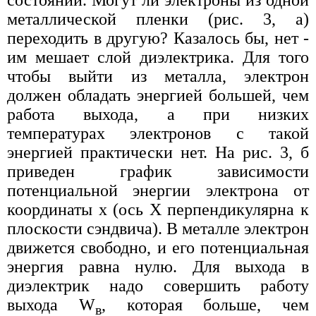
состоянии. Могут ли электроны из одной
металлической пленки (рис. 3, а)
переходить в другую? Казалось бы, нет -
им мешает слой диэлектрика. Для того
чтобы выйти из металла, электрон
должен обладать энергией большей, чем
работа выхода, а при низких
температурах электронов с такой
энергией практически нет. На рис. 3, б
приведен график зависимости
потенциальной энергии электрона от
координаты х (ось X перпендикулярна к
плоскости сэндвича). В металле электрон
движется свободно, и его потенциальная
энергия равна нулю. Для выхода в
диэлектрик надо совершить работу
выхода W
, которая больше, чем
в