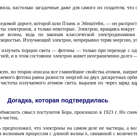
вила, настолько загадочные даже для самого их создателя, что
ведомой дороге, которой шли Планк и Эйнштейн, — он распрост
ты электронов, а только некоторые. Электрон, вращаясь вокруг 
ные волны, ведь по законам классической электродинамики 
коростью. Излучающий электрон, непрерывно теряя энергию, уп
 излучать порции света — фотоны — только при переходе с од
ией, и в этом состоянии электрон живет неограниченно долго —
ен, но теория описала все главнейшие свойства атомов, напри
чаемого фотона равна разности энергий на двух дискретных орб
стоты излучаемого атомом света, выразив их через заряд ядра
Догадка, которая подтвердилась
бъяснить смысл постулатов Бора, произошло в 1923 г. Но снач
н-частиц.
 предположил, что электроны на самом деле не частицы, а во
 волновым процессом с длиной волны λ, связанной с количеств