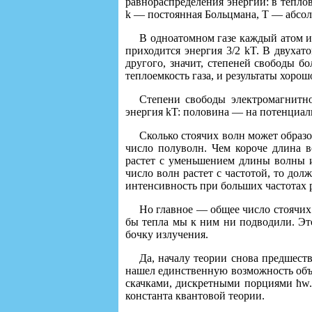
равнораспределения энергии: в теплов
k — постоянная Больцмана, Т — абсол
В одноатомном газе каждый атом и
приходится энергия 3/2 kT. В двухат
другого, значит, степеней свободы б
теплоемкость газа, и результаты хорош
Степени свободы электромагнитн
энергия kT: половина — на потенциа
Сколько стоячих волн может образо
число полуволн. Чем короче длина 
растет с уменьшением длины волны и
число волн растет с частотой, то до
интенсивность при больших частотах 
Но главное — общее число стоячих 
бы тепла мы к ним ни подводили. Эт
бочку излучения.
Да, началу теории снова предшест
нашел единственную возможность объя
скачками, дискретными порциями ħw.
константа квантовой теории.