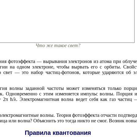
Что же такое свет?
ения фотоэффекта — вырывания электронов из атома при облуче
гии на одном электроне, чтобы вырвать его с орбиты. Свой
о свет — это набор частиц-фотонов, которые ударяются об 
гия волны заданной частоты может изменяться только порци
нк. Одновременно с этим изменяется импульс волны. Порция и
 2π ħ/λ. Электромагнитная волна ведет себя как газ частиц
 электромагнитные волны. Теория фотоэффекта отчасти подтвер
тица или волна? Объяснить это тогда никто не смог. Возник новы
Правила квантования