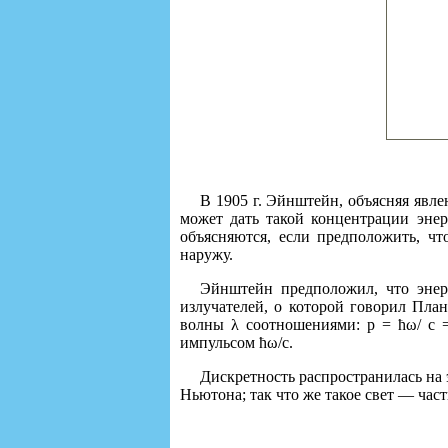
В 1905 г. Эйнштейн, объясняя явл
может дать такой концентрации энер
объясняются, если предположить, чт
наружу.
Эйнштейн предположил, что энер
излучателей, о которой говорил Пла
волны λ соотношениями: р = ħω/ с =
импульсом ħω/с.
Дискретность распространилась на
Ньютона; так что же такое свет — час