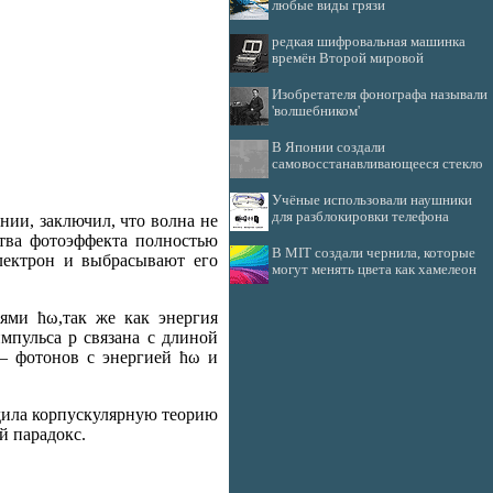
любые виды грязи
редкая шифровальная машинка
времён Второй мировой
Изобретателя фонографа называли
'волшебником'
В Японии создали
самовосстанавливающееся стекло
Учёные использовали наушники
для разблокировки телефона
нии, заключил, что волна не
ства фотоэффекта полностью
В MIT создали чернила, которые
электрон и выбрасывают его
могут менять цвета как хамелеон
ями ħω,так же как энергия
мпульса р связана с длиной
 — фотонов с энергией ħω и
дила корпускулярную теорию
й парадокс.