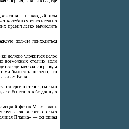
я энергия, равная kT/2, где
 движения — на каждый атом
ет колебаться относительно
тих правил легко вычислить
каждую должна приходиться
енки должно уложиться целое
ло возможных стоячих волн
ится одинаковая энергия, а
ытами было установлено, что
 законом Вина.
вую энергию стенок, сколько
тдали бы тепло в бездонную
 немецкий физик Макс Планк
зменять свою энергию только
тоянная Планка» — основная