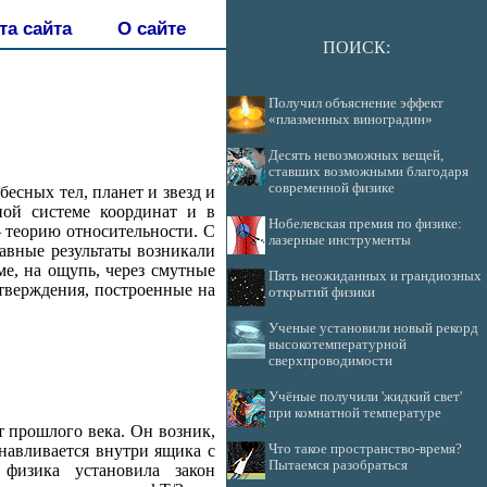
та сайта
О сайте
ПОИСК:
Получил объяснение эффект
«плазменных виноградин»
Десять невозможных вещей,
ставших возможными благодаря
современной физике
бесных тел, планет и звезд и
ной системе координат и в
Нобелевская премия по физике:
 теорию относительности. С
лазерные инструменты
авные результаты возникали
е, на ощупь, через смутные
Пять неожиданных и грандиозных
утверждения, построенные на
открытий физики
Ученые установили новый рекорд
высокотемпературной
сверхпроводимости
Учёные получили 'жидкий свет'
при комнатной температуре
 прошлого века. Он возник,
Что такое пространство-время?
навливается внутри ящика с
Пытаемся разобраться
физика установила закон