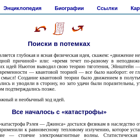
Энциклопедия
Биографии
Ссылки
Кар
Поиски в потемках
ляется глубокая и ясная физическая идея, скажем: «движение не
дной причиной» или: «время течет по-разному в неподвиж
тих идей Ньютон выводил свою теорию тяготения, Эйнштейн —
овременности — квантовой теорией — все было наоборот: ее гл
 смысл! Создание квантовой теории было движением в полутьм
ались и уводили в сторону, но зато удачи были поразительны, 
ом подтверждались позже.
ложный и необычный ход идей.
Все началось с «катастрофы»
катастрофа Рэлея — Джинса» достался физикам в наследство от
 применили к равновесному тепловому излучению, которое уста
ие — стоячие электромагнитные волны. Статистическая 