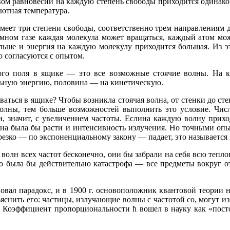
ом равновесии на каждую степень свободы приходится одинакова
ютная температура.
меет три степени свободы, соответственно трем направлениям
омном газе каждая молекула может вращаться, каждый атом мож
ольше и энергия на каждую молекулу приходится большая. Из э
о согласуются с опытом.
ого поля в ящике — это все возможные стоячие волны. На 
льную энергию, половина — на кинетическую.
ваться в ящике? Чтобы возникла стоячая волна, от стенки до ст
волны, тем больше возможностей выполнить это условие. Чис
, значит, с увеличением частоты. Еслина каждую волну приход
лжна была бы расти и интенсивность излучения. Но точными оп
резко — по экспоненциальному закону — падает, это называется
волн всех частот бесконечно, они бы забрали на себя всю тепло
о была бы действительно катастрофа — все предметы вокруг о
вовал парадокс, и в 1900 г. основоположник квантовой теории
снить его: частицы, излучающие волны с частотой со, могут и
 Коэффициент пропорциональности ħ вошел в науку как «пос