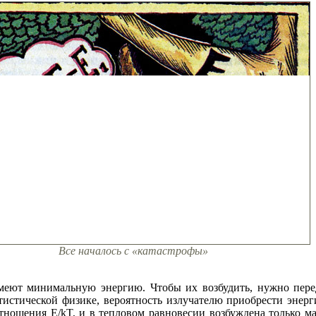
Все началось с «катастрофы»
меют минимальную энергию. Чтобы их возбудить, нужно пере
атистической физике, вероятность излучателю приобрести энер
отношения E/kT, и в тепловом равновесии возбуждена только ма