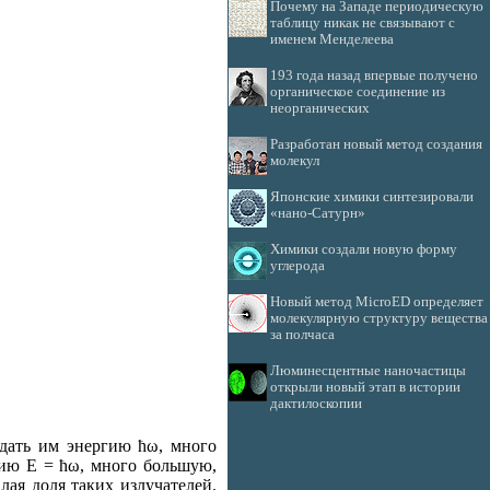
Почему на Западе периодическую
таблицу никак не связывают с
именем Менделеева
193 года назад впервые получено
органическое соединение из
неорганических
Разработан новый метод создания
молекул
Японские химики синтезировали
«нано-Сатурн»
Химики создали новую форму
углерода
Новый метод MicroED определяет
молекулярную структуру вещества
за полчаса
Люминесцентные наночастицы
открыли новый этап в истории
дактилоскопии
дать им энергию ħω, много
гию Е = ħω, много большую,
лая доля таких излучателей.