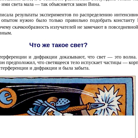
 ими света мала — так объясняется закон Вина.
писала результаты экспериментов по распределению интенсивно
с опытом нужно было только правильно подобрать константу 
очему скачкообразность излучателей не замечают в повседневно
ывным.
Что же такое свет?
ерференции и дифракции доказывают, что свет — это волна.
тон предположил, что светящееся тело испускает частицы — кор
интерференции и дифракции и была забыта.