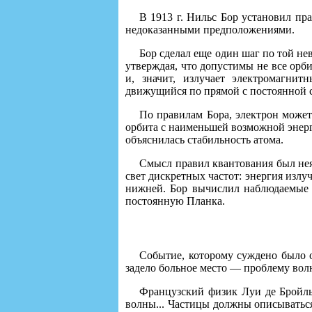
В 1913 г. Нильс Бор установил пра
недоказанными предположениями.
Бор сделал еще один шаг по той не
утверждая, что допустимы не все орби
и, значит, излучает электромагнит
движущийся по прямой с постоянной с
По правилам Бора, электрон может
орбита с наименьшей возможной энерг
объяснилась стабильность атома.
Смысл правил квантования был неяс
свет дискретных частот: энергия излу
нижней. Бор вычислил наблюдаемые ча
постоянную Планка.
Событие, которому суждено было о
задело больное место — проблему вол
Французский физик Луи де Бройль
волны... Частицы должны описываться