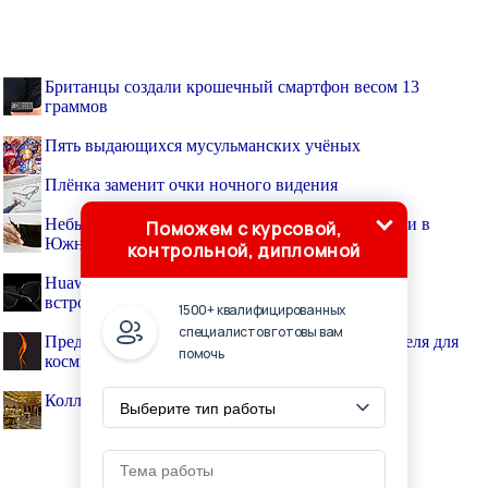
Британцы создали крошечный смартфон весом 13
граммов
Пять выдающихся мусульманских учёных
Плёнка заменит очки ночного видения
Небьющийся дисплей для смартфона разработали в
Поможем с курсовой,
Южной Корее
контрольной, дипломной
Huawei анонсировала первые «умные» очки без
встроенной камеры
1500+ квалифицированных
специалистов готовы вам
Представлен концепт всасывающего огнетушителя для
помочь
космических кораблей и подлодок
Коллекция часовых механизмах в Эрмитаже